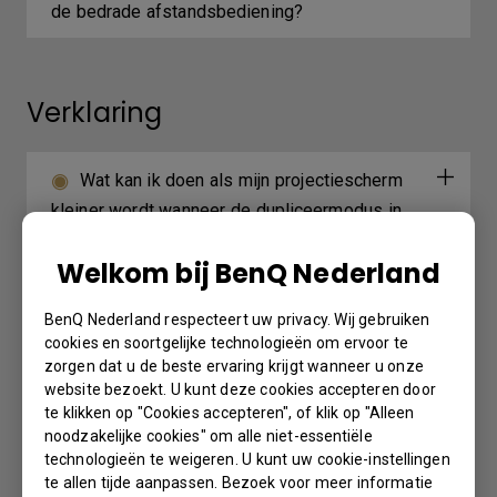
de bedrade afstandsbediening?
Verklaring
Wat kan ik doen als mijn projectiescherm
kleiner wordt wanneer de dupliceermodus in
Windows wordt gebruikt?
Welkom bij BenQ Nederland
BenQ Nederland respecteert uw privacy. Wij gebruiken
Further Query
cookies en soortgelijke technologieën om ervoor te
zorgen dat u de beste ervaring krijgt wanneer u onze
website bezoekt. U kunt deze cookies accepteren door
De bedrade afstandsbedieningspoort
te klikken op "Cookies accepteren", of klik op "Alleen
noodzakelijke cookies" om alle niet-essentiële
wordt gebruikt om verbinding te maken met
technologieën te weigeren. U kunt uw cookie-instellingen
een bedrade afstandsbediening. Wat is de
te allen tijde aanpassen. Bezoek voor meer informatie