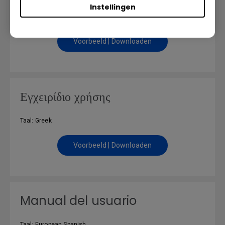
Instellingen
Taal: European French
Voorbeeld | Downloaden
Εγχειρίδιο χρήσης
Taal: Greek
Voorbeeld | Downloaden
Manual del usuario
Taal: European Spanish