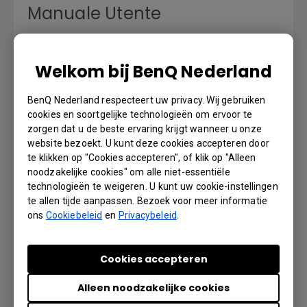
Manuale Utente
Taal: Italian
Welkom bij BenQ Nederland
Voorbeeld | Downloaden
BenQ Nederland respecteert uw privacy. Wij gebruiken
cookies en soortgelijke technologieën om ervoor te
zorgen dat u de beste ervaring krijgt wanneer u onze
website bezoekt. U kunt deze cookies accepteren door
Manual de utilizare
te klikken op "Cookies accepteren", of klik op "Alleen
noodzakelijke cookies" om alle niet-essentiële
technologieën te weigeren. U kunt uw cookie-instellingen
Taal: Romanian
te allen tijde aanpassen. Bezoek voor meer informatie
ons
Cookiebeleid
en
Privacybeleid
.
Voorbeeld | Downloaden
Cookies accepteren
Alleen noodzakelijke cookies
Manuel d'utilisation