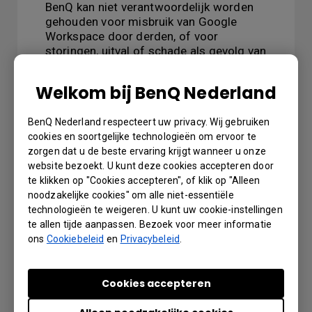
BenQ kan niet verantwoordelijk worden
gehouden voor misbruik van Google
Workspace door derden, of voor
storingen, uitval of schade als gevolg van
het gebruik van Google Workspace of
onderdelen daarvan, of de installatie van
Welkom bij BenQ Nederland
Google Workspace en de onderdelen
daarvan.
BenQ Nederland respecteert uw privacy. Wij gebruiken
We raden u dan ook ten zeerste aan de
cookies en soortgelijke technologieën om ervoor te
volledige servicevoorwaarden van
zorgen dat u de beste ervaring krijgt wanneer u onze
Google Workspace te lezen, deze zijn
website bezoekt. U kunt deze cookies accepteren door
beschikbaar via de volgende link:
te klikken op "Cookies accepteren", of klik op "Alleen
https://workspace.google.com/terms/se
noodzakelijke cookies" om alle niet-essentiële
rvice-terms/
technologieën te weigeren. U kunt uw cookie-instellingen
te allen tijde aanpassen. Bezoek voor meer informatie
Bedankt en vriendelijke groeten,
ons
Cookiebeleid
en
Privacybeleid
.
Team BenQ
Cookies accepteren
Lokale garantie