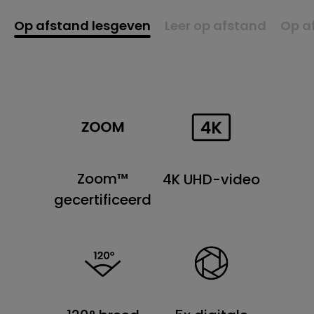
Op afstand lesgeven
Leer op afstand
Op a
Zoom™
4K UHD-video
gecertificeerd