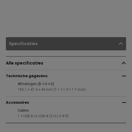
Specificaties
Alle specificaties
Technische gegevens
Afmetingen (B × H × D)
180.1 × 47.4 × 44 mm (7.1 × 1.9 × 1.7 inch)
Accessoires
Cables
1 × USB-B to USB-A (3 m | 9.8 ft)