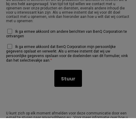
bij ons hebt aangevraagd. Van tijd tot tijd willen we contact met u
opnemen over onze producten en diensten, evenals andere inhoud die
voor u interessant kan zijn. Als u ermee instemt dat wij voor dit doel
contact met u opnemen, vink dan hieronder aan hoe u wilt dat wij contact
met u opnemen:
Ik ga ermee akkoord om andere berichten van BenQ Corporation te
ontvangen
Ik ga ermee akkoord dat BenQ Corporation mijn persoonlijke
gegevens opslaat en verwerkt. Als u ermee instemt dat wij uw
persoonlijke gegevens opslaan voor de doeleinden van dit formulier, vink
*
dan het selectievakje aan.
U kunt zich op elk moment afmelden voor deze communicatie door een
e-mail te sturen naar privacy@benq.eu . Voor meer informatie over hoe u
zich kunt afmelden, onze privacypraktijken en hoe we ons inzetten voor
het beschermen en respecteren van uw privacy, raadpleegt u ons
Privacybeleid.
Privacy Policy
.