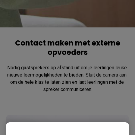
Contact maken met externe
opvoeders
Nodig gastsprekers op afstand uit om je leerlingen leuke 
nieuwe leermogelijkheden te bieden. Sluit de camera aan 
om de hele klas te laten zien en laat leerlingen met de 
spreker communiceren.