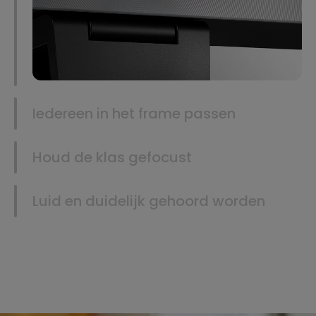
Iedereen in het frame passen
Houd de klas gefocust
Luid en duidelijk gehoord worden