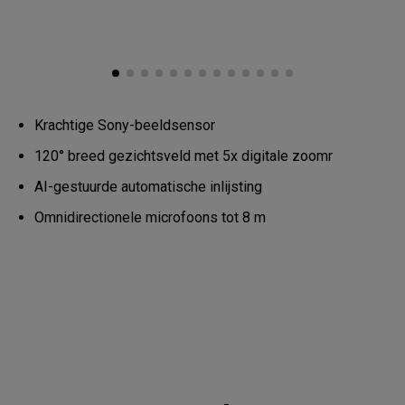
n
f
e
r
e
n
c
e
C
Krachtige Sony-beeldsensor
a
m
120° breed gezichtsveld met 5x digitale zoomr
e
r
a
AI-gestuurde automatische inlijsting
Omnidirectionele microfoons tot 8 m