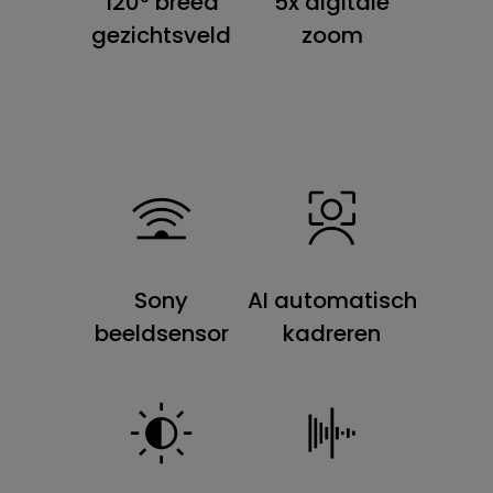
120° breed
5x digitale
gezichtsveld
zoom
Sony
AI automatisch
beeldsensor
kadreren