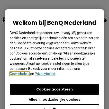
PointWrite™ aanraakmodule
Welkom bij BenQ Nederland
Meer informatie
BenQ Nederland respecteert uw privacy. Wij gebruiken
cookies en soortgelijke technologieën om ervoor te zorgen
dat u de beste ervaring krijgt wanneer u onze website
bezoekt. U kunt deze cookies accepteren door te klikken
op "Cookies accepteren", of klik op "Alleen noodzakelijke
cookies" om alle niet-essentiële technologieën te
weigeren. U kunt uw cookie-instellingen te allen tijde
aanpassen. Bezoek voor meer informatie ons
Cookiebeleid
en
Privacybeleid
.
PointWrite™ Kit
Cookies accepteren
BenQ PointWrite™ Kit wordt geleverd als een
set van een camera en twee pennen om te
Alleen noodzakelijke cookies
koppelen met BenQ projectoren voor een
echte samenwerkingsomgeving op het grote