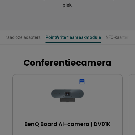
plek.
Draadloze adapters
PointWrite™ aanraakmodule
NFC-kaarten
Conferentiecamera
BenQ Board AI-camera | DV01K