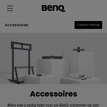
A
c
c
e
s
s
o
Accessoires
Contact Verkoop
i
r
e
s
Accessoires
Alles wat u nodig hebt voor uw BenQ-schermen op één 