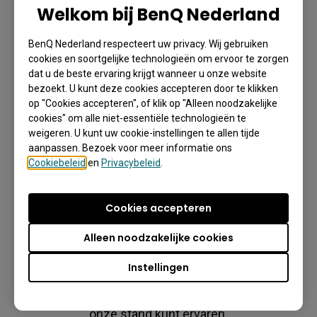
Welkom bij BenQ Nederland
Automatische 
accountinstellingen
BenQ Nederland respecteert uw privacy. Wij gebruiken
cookies en soortgelijke technologieën om ervoor te zorgen
dat u de beste ervaring krijgt wanneer u onze website
bezoekt. U kunt deze cookies accepteren door te klikken
op "Cookies accepteren", of klik op "Alleen noodzakelijke
cookies" om alle niet-essentiële technologieën te
weigeren. U kunt uw cookie-instellingen te allen tijde
aanpassen. Bezoek voor meer informatie ons
Cookiebeleid
en
Privacybeleid
.
Ontdek de oplossingen die
wij tonen op IPON 2026
Cookies accepteren
Van AI-gedreven interactieve schermen tot 
Alleen noodzakelijke cookies
professionele digital signage, IT-beheer en 
Instellingen
whiteboardsoftware. Ontdek het volledige aanbod 
BenQ-oplossingen voor het onderwijs die u live op 
onze stand kunt ervaren.