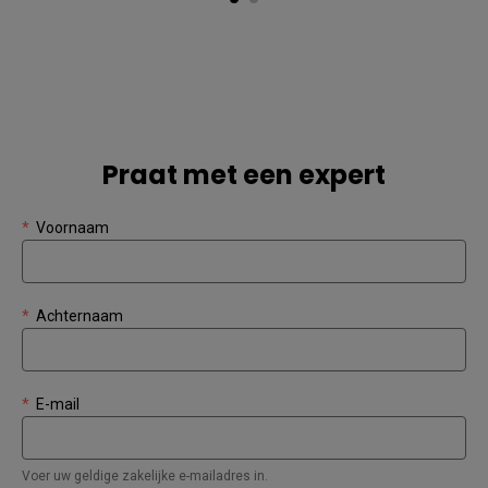
afbeeldingen om te zetten
naar bewerkbare tekst."
Praat met een expert
*
Voornaam
*
Achternaam
*
E-mail
Voer uw geldige zakelijke e-mailadres in.