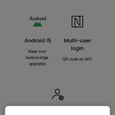
Android 15
Multi-user
login
Klaar voor 
toekomstige 
QR-code en NFC
upgrades
Directory sync