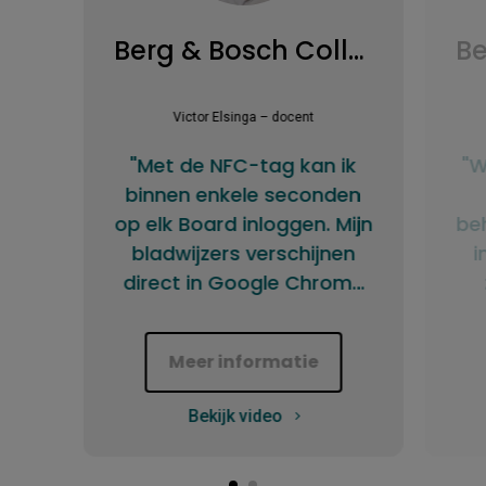
Berg & Bosch College
Victor Elsinga – docent
"Met de NFC-tag kan ik
"W
binnen enkele seconden
op elk Board inloggen. Mijn
be
bladwijzers verschijnen
i
direct in Google Chrome
en ik heb toegang tot
a
lesmateriaal vanuit Drive.
Meer informatie
EZWrite helpt me lessen
structureren, samen met
Bekijk video
leerlingen te evalueren en
zelfs AI te gebruiken om