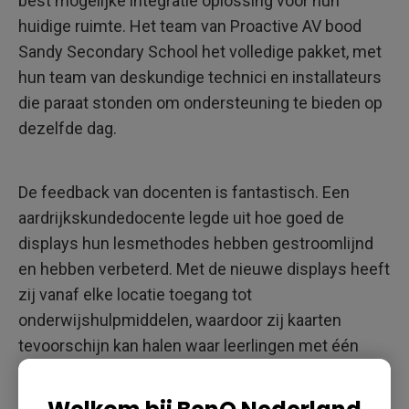
best mogelijke integratie oplossing voor hun
huidige ruimte. Het team van Proactive AV bood
Sandy Secondary School het volledige pakket, met
hun team van deskundige technici en installateurs
die paraat stonden om ondersteuning te bieden op
dezelfde dag.
De feedback van docenten is fantastisch. Een
aardrijkskundedocente legde uit hoe goed de
displays hun lesmethodes hebben gestroomlijnd
en hebben verbeterd. Met de nieuwe displays heeft
zij vanaf elke locatie toegang tot
onderwijshulpmiddelen, waardoor zij kaarten
tevoorschijn kan halen waar leerlingen met één
druk op de knop informatie bij kunnen zetten.