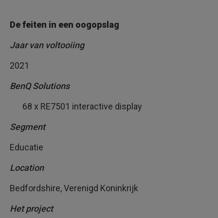
l
e
s
De feiten in een oogopslag
l
o
k
Jaar van voltooiing
a
a
l
2021
v
a
n
BenQ Solutions
d
e
68 x RE7501 interactive display
t
o
e
Segment
k
o
m
Educatie
s
t
m
Location
e
t
B
Bedfordshire, Verenigd Koninkrijk
e
n
Het project
Q
R