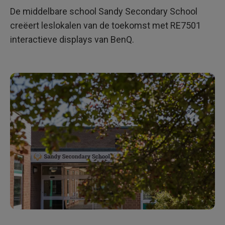
E
De middelbare school Sandy Secondary School
7
5
creëert leslokalen van de toekomst met RE7501
0
1
interactieve displays van BenQ.
i
n
t
e
r
a
c
t
i
e
v
e
d
i
s
p
l
a
y
s