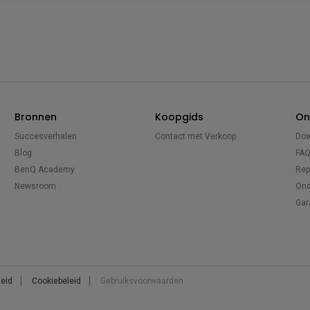
Bronnen
Koopgids
On
Succesverhalen
Contact met Verkoop
Dow
Blog
FA
BenQ Academy
Rep
Newsroom
Ond
Gar
leid
Cookiebeleid
Gebruiksvoorwaarden