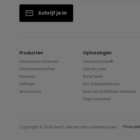
Schrijf je in
Producten
Oplossingen
Interactieve schermen
ClassroomCare®
Informatieschermen
Hybride Leren
Beamers
Actief leren
Software
KDV & kleuterklassen
Accessoires
Basis en middelbaar onderwijs
Hoger onderwijs
Copyright © 2024 BenQ. Alle rechten voorbehouden.
Privacybe