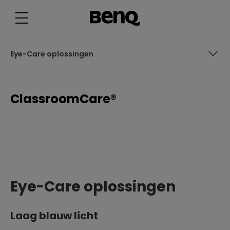
C
l
a
s
s
r
o
Eye-Care oplossingen
o
m
C
a
Eye-Care oplossingen
r
ClassroomCare®
e
®
Eye-Care oplossingen
Laag blauw licht