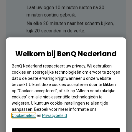
Laat uw ogen 10 minuten rusten na 30
minuten continu gebruik.
Na elke 20 minuten naar het scherm kijken,
kijk 20 seconden in de verte.
Wanneer uw ogen pijnlijk en vermoeid zijn,
sluit uw ogen een minuut en rol daarna uw
Welkom bij BenQ Nederland
ogen in alle richtingen.
BenQ Nederland respecteert uw privacy. Wij gebruiken
cookies en soortgelijke technologieën om ervoor te zorgen
Om de slimme
Eye-care
oplossing te activeren,
dat u de beste ervaring krijgt wanneer u onze website
stelt u de functie
Display
in.
bezoekt. U kunt deze cookies accepteren door te klikken
op "Cookies accepteren", of klik op "Alleen noodzakelijke
cookies" om alle niet-essentiële technologieën te
weigeren. U kunt uw cookie-instellingen te allen tijde
Verminderde Flikkering
aanpassen. Bezoek voor meer informatie ons
Cookiebeleid
en
Privacybeleid
.
Flicker-Reduced technologieën zijn gericht op het
minimaliseren van schermflikkeringen in LED-