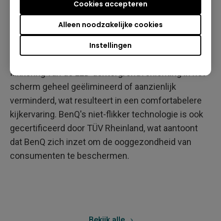
schermen, waardoor oogvermoeidheid wordt
Cookies accepteren
verminderd. Flicker-Reduced maakt voornamelijk
Alleen noodzakelijke cookies
gebruik van PWM-frequentieaanpassingen om aan
de gewenste flikkerreductiecriteria te voldoen.
Instellingen
Door deze technieken toe te passen, wordt de
flikkering van de LED-achtergrondverlichting in het
scherm geheel geëlimineerd of aanzienlijk
verminderd, wat resulteert in een comfortabelere
kijkervaring. BenQ's niet-flikker technologie is ook
gecertificeerd door TÜV Rheinland, wat aantoont
dat BenQ zich inzet om de ooggezondheid van
consumenten te beschermen.
Bekijk alle