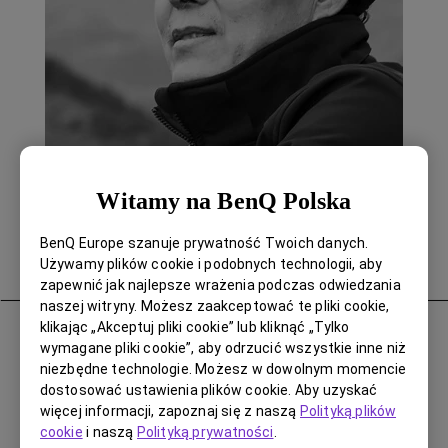
Landscape Photographer/ China
Witamy na BenQ Polska
Winner of Golden Statue Award for China
BenQ Europe szanuje prywatność Twoich danych.
Photography
Używamy plików cookie i podobnych technologii, aby
zapewnić jak najlepsze wrażenia podczas odwiedzania
naszej witryny. Możesz zaakceptować te pliki cookie,
klikając „Akceptuj pliki cookie” lub kliknąć „Tylko
Zhai Dong Feng is one of the most celebrated
wymagane pliki cookie”, aby odrzucić wszystkie inne niż
landscape photographers in China. He started
niezbędne technologie. Możesz w dowolnym momencie
professional photography in 1982. Since his professional
dostosować ustawienia plików cookie. Aby uzyskać
photography debut, Mr. Zhai has participated in
więcej informacji, zapoznaj się z naszą
Polityką plików
numerous photography competitions and secured
cookie
i naszą
Polityką prywatności
.