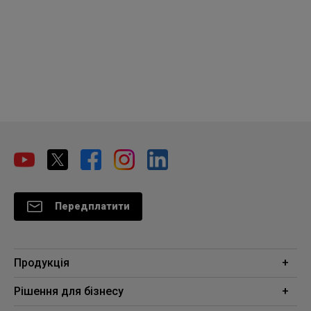
Передплатити
Продукція
Проектори
Рішення для бізнесу
Монітори