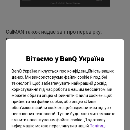
CalMAN також надає звіт про перевірку.
Перевірочні тести виконуються за такими
параметрами: яскравість, DeltaE Max, DeltaE Avg,
гамма-крива й корельована колірна температура.
Вітаємо у BenQ Україна
Результати тесту відображаються на кольоровій
BenQ Україна піклується про конфіденційність ваших
діаграмі червоним або зеленим кольором, щоб
даних. Ми використовуємо файли cookie й подібні
показати успішний чи невдалий результат.
технології, щоб забезпечувати найкращий досвід
користування під час роботи з нашим вебсайтом. Ви
Приклад невдалого результату наведено нижче.
можете обрати опцію «Прийняти файли cookie», щоб
Максимальне й середнє значення Delta E вказує
прийняти всі файли cookie, або опцію «Лише
обов’язкові файли cookie», щоб відмовитися від усіх
на успішний або невдалий результат, позначений
неосновних технологій. Тут ви будь-якої миті зможете
червоним або зеленим кольором, як показано на
змінити налаштування файлів cookie. Додаткову
рис. 6. Значення DeltaE в різних кольорах
інформацію можна переглянути в нашій
Політиці