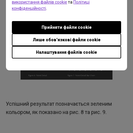
використання файлів cookie
та
Політиці
відображаються на гістограмі, як показано на
конфіденційності
.
рис. 7.
Прийняти файли cookie
Лише обов’язкові файли cookie
Налаштування файлів cookie
Успішний результат позначається зеленим
кольором, як показано на рис. 8 та рис. 9.