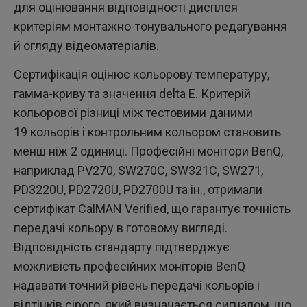
для оцінювання відповідності дисплея
критеріям монтажно-тонувального редагування
й огляду відеоматеріалів.
Сертифікація оцінює кольорову температуру,
гамма-криву та значення delta E. Критерій
кольорової різниці між тестовими даними
19 кольорів і контрольним кольором становить
менш ніж 2 одиниці. Професійні монітори BenQ,
наприклад PV270, SW270C, SW321C, SW271,
PD3220U, PD2720U, PD2700U та ін., отримали
сертифікат CalMAN Verified, що гарантує точність
передачі кольору в готовому вигляді.
Відповідність стандарту підтверджує
можливість професійних моніторів BenQ
надавати точний рівень передачі кольорів і
відтінків сірого, який визначається сигналом, що