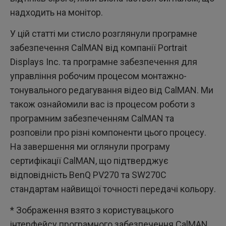
надходить на монітор.
У цій статті ми стисло розглянули програмне
забезпечення CalMAN від компанії Portrait
Displays Inc. та програмне забезпечення для
управління робочим процесом монтажно-
тонувального редагування відео від CalMAN. Ми
також ознайомили вас із процесом роботи з
програмним забезпеченням CalMAN та
розповіли про різні компоненти цього процесу.
На завершення ми оглянули програму
сертифікації CalMAN, що підтверджує
відповідність BenQ PV270 та SW270C
стандартам найвищої точності передачі кольору.
* Зображення взято з користувацького
інтерфейсу програмного забезпечення CalMAN