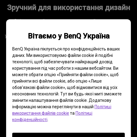
Зручний для використання дизайн
Орієнтований на користувача дизайн дає змогу 
фотографам під час калібрування легко знімати й 
Вітаємо у BenQ Україна
установлювати відповідний датчик. Кожен компонент 
бленди для захисту від навколишнього світла має 
BenQ Україна піклується про конфіденційність ваших
власне маркування для полегшення складання 
даних. Ми використовуємо файли cookie й подібні
технології, щоб забезпечувати найкращий досвід
користування під час роботи з нашим вебсайтом. Ви
можете обрати опцію «Прийняти файли cookie», щоб
прийняти всі файли cookie, або опцію «Лише
обов’язкові файли cookie», щоб відмовитися від усіх
неосновних технологій. Тут ви будь-якої миті зможете
змінити налаштування файлів cookie. Додаткову
інформацію можна переглянути в нашій
Політиці
використання файлів cookie
та
Політиці
конфіденційності
.