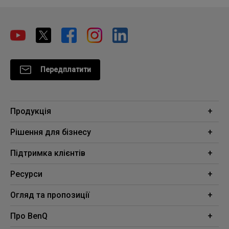
Передплатити
Продукція
Проектори
Рішення для бізнесу
Монітори
Освіта
Підтримка клієнтів
Освітлення
Бізнес
Контакти
Ресурси
Завантаження
Проекторний калькулятор
Огляд та пропозиції
Де купить
Центр знань
Амбасадори BenQ для професійних моніторів
Про BenQ
Монітор для Mac