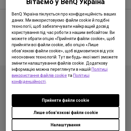
Запитання та відповіді
Вітаємо у BenQ Україна
BenQ Україна піклується про конфіденційність ваших
даних. Ми використовуємо файли cookie й подібні
технології, щоб забезпечувати найкращий досвід
Немає пов’язаних запитань
користування під час роботи з нашим вебсайтом. Ви
можете обрати опцію «Прийняти файли cookie», щоб
і відповідей
прийняти всі файли cookie, або опцію «Лише
обов’язкові файли cookie», щоб відмовитися від усіх
неосновних технологій. Тут ви будь-якої миті зможете
змінити налаштування файлів cookie. Додаткову
інформацію можна переглянути в нашій
Політиці
використання файлів cookie
та
Політиці
конфіденційності
.
Прийняти файли cookie
Передплатити
Лише обов’язкові файли cookie
Продукція
Налаштування