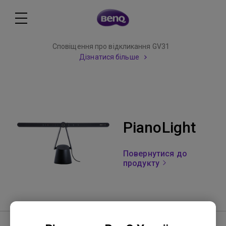
Сповіщення про відкликання GV31
Дізнатися більше
PianoLight
Повернутися до
продукту