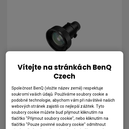
Vítejte na stránkách BenQ
Czech
Společnost BenQ (vložte název země) respektuje
soukromí vašich údajů. Používáme soubory cookie a
UST | Více objektivů pro všestranné použití
podobné technologie, abychom vám při návštěvě našich
webových stránek zajistili co nejlepší zážitek. Tyto
soubory cookie můžete buď přijmout kliknutím na
Objektivy BenQ s ultra krátkou projekční vzdáleností
tlačítko "Přijmout soubory cookie", nebo kliknutím na
(UST), které vyžadují o 60 % menší vzdálenost pro
tlačítko "Pouze povinné soubory cookie" odmítnout
promítání obrazu s úhlopříčkou až 350", doplňují naše