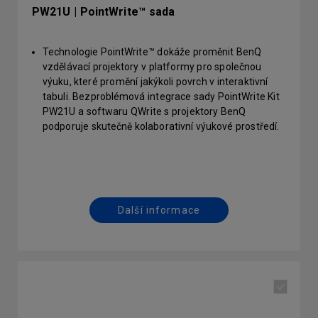
PW21U | PointWrite™ sada
Technologie PointWrite™ dokáže proměnit BenQ
vzdělávací projektory v platformy pro společnou
výuku, které promění jakýkoli povrch v interaktivní
tabuli. Bezproblémová integrace sady PointWrite Kit
PW21U a softwaru QWrite s projektory BenQ
podporuje skutečně kolaborativní výukové prostředí.
Studenti a učitelé nyní mohou pracovat společně
pomocí intuitivních šablon spolu s nástroji pro
anotace, které podněcují kreativitu a podporují
zábavu.
Další informace