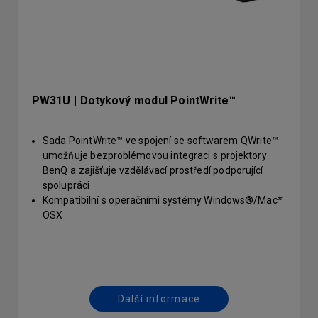
PW31U | Dotykový modul PointWrite™
Sada PointWrite™ ve spojení se softwarem QWrite™
umožňuje bezproblémovou integraci s projektory
BenQ a zajišťuje vzdělávací prostředí podporující
spolupráci
Kompatibilní s operačními systémy Windows®/Mac*
OSX
Další informace