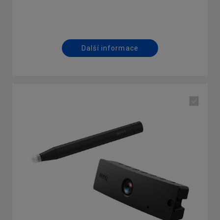
Sdílení obsahu z více zařízení v režimu rozdělení
obrazovky na 4 části
Další informace