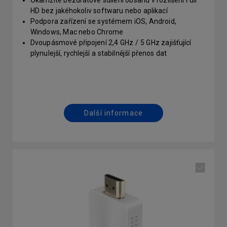
Okamžité bezdrátové sdílení obsahu v rozlišení Full
HD bez jakéhokoliv softwaru nebo aplikací
Podpora zařízení se systémem iOS, Android,
Windows, Mac nebo Chrome
Dvoupásmové připojení 2,4 GHz / 5 GHz zajišťující
plynulejší, rychlejší a stabilnější přenos dat
Kompatibilní modely: LH600ST, LW600ST, LW650,
LH650, LH730
Další informace