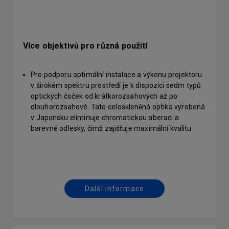
Více objektivů pro různá použití
Pro podporu optimální instalace a výkonu projektoru
v širokém spektru prostředí je k dispozici sedm typů
optických čoček od krátkorozsahových až po
dlouhorozsahové. Tato celoskleněná optika vyrobená
v Japonsku eliminuje chromatickou aberaci a
barevné odlesky, čímž zajišťuje maximální kvalitu
obrazu. Maximalizujte možnosti instalace a rozložení
projekce díky rychlému uvolnění jedním tlačítkem.
Výměna objektivů je nyní jednoduchá a bezpečná.
Další informace