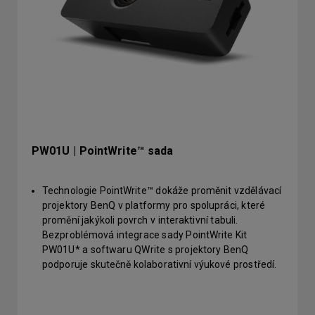
PW01U | PointWrite™ sada
Technologie PointWrite™ dokáže proměnit vzdělávací
projektory BenQ v platformy pro spolupráci, které
promění jakýkoli povrch v interaktivní tabuli.
Bezproblémová integrace sady PointWrite Kit
PW01U* a softwaru QWrite s projektory BenQ
podporuje skutečně kolaborativní výukové prostředí.
Studenti a učitelé nyní mohou spolupracovat pomocí
intuitivních šablon spolu s nástroji pro tvorbu
poznámek, které podněcují kreativitu a podporují