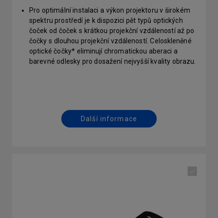
Pro optimální instalaci a výkon projektoru v širokém
spektru prostředí je k dispozici pět typů optických
čoček od čoček s krátkou projekční vzdáleností až po
čočky s dlouhou projekční vzdáleností. Celoskleněné
optické čočky* eliminují chromatickou aberaci a
barevné odlesky pro dosažení nejvyšší kvality obrazu.
Uživatelé mohou maximalizovat možnosti instalace
a rozložení projekce pomocí rychlého uvolnění jedním
tlačítkem. Výměna objektivů je nyní jednoduchá a
bezpečná.
*Všechny objektivy kromě LS2ST3 jsou celoskleněné
Další informace
optické objektivy