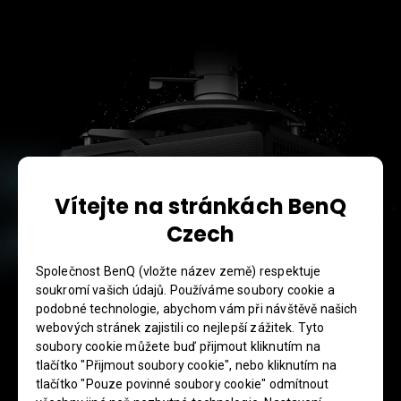
Vítejte na stránkách BenQ
Czech
Společnost BenQ (vložte název země) respektuje
soukromí vašich údajů. Používáme soubory cookie a
podobné technologie, abychom vám při návštěvě našich
webových stránek zajistili co nejlepší zážitek. Tyto
soubory cookie můžete buď přijmout kliknutím na
Spolehlivý provoz i v
tlačítko "Přijmout soubory cookie", nebo kliknutím na
tlačítko "Pouze povinné soubory cookie" odmítnout
náročných podmínkách