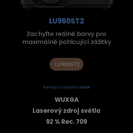
LU960ST2
Zachyťte reálné barvy pro
maximálně pohlcující zážitky
LU960ST2
Pohlcující vizuální zážitek
WUXGA
Laserový zdroj světla
92 % Rec. 709