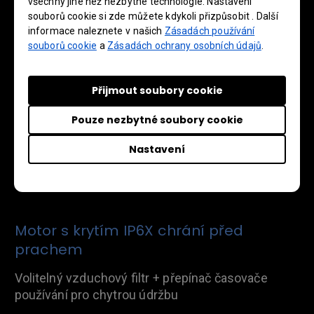
všechny jiné než nezbytné technologie. Nastavení
souborů cookie si zde můžete kdykoli přizpůsobit . Další
informace naleznete v našich
Zásadách používání
souborů cookie
a
Zásadách ochrany osobních údajů
.
Přijmout soubory cookie
Pouze nezbytné soubory cookie
Nastavení
Motor s krytím IP6X chrání před
prachem
Volitelný vzduchový filtr + přepínač časovače
používání pro chytrou údržbu