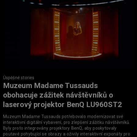
Ú
Úspěšné stories
Muzeum Madame Tussauds
obohacuje zážitek návštěvníků o
laserový projektor BenQ LU960ST2
K
Muzeum Madame Tussauds potřebovalo modernizovat své
u
interaktivní digitální vybavení, pro zlepšení zážitku návštěvníků.
o
Byly proto integrovány projektory BenQ, aby poskytovaly
p
poutavé pohybující se obrazy a oživily interaktivní exponáty pro