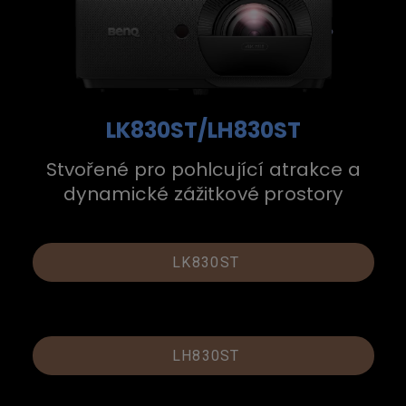
LK830ST/LH830ST
Stvořené pro pohlcující atrakce a
dynamické zážitkové prostory
LK830ST
LH830ST