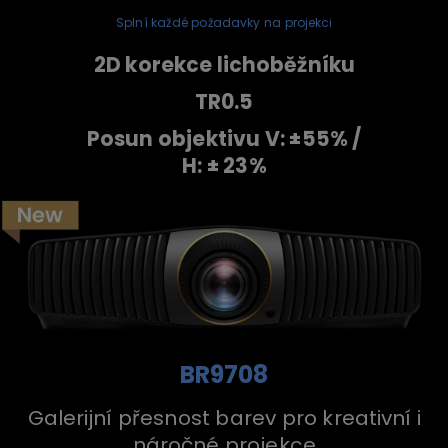
Splní každé požadavky na projekci
2D korekce lichoběžníku
TR0.5
Posun objektivu V: ±55% /
H: ± 23%
BR9708
Galerijní přesnost barev pro kreativní i
náročné projekce