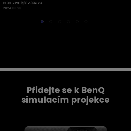
k
intenzivnější zábavu.
3
2024.05.28
2
Přidejte se k BenQ
simulacím projekce