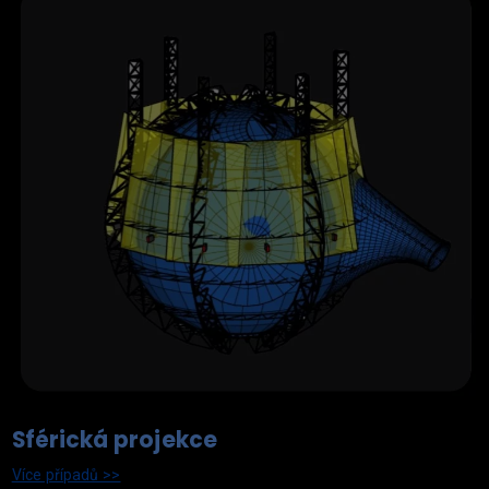
Sférická projekce
Více případů >>