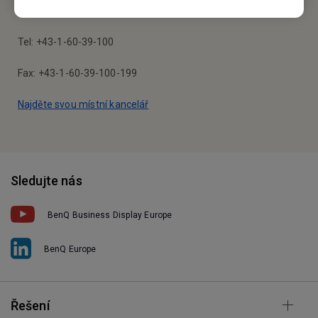
Altmannsdorfer Strasse 89 Top 6 1120 Vienna, Austria
Tel: +43-1-60-39-100
Fax: +43-1-60-39-100-199
Najděte svou místní kancelář
Sledujte nás
BenQ Business Display Europe
BenQ Europe
Řešení