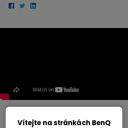
Pomohla vám tato informace?
Vítejte na stránkách BenQ