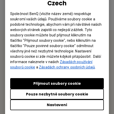
Czech
Ano
Ne
Společnost BenQ (vložte název země) respektuje
soukromí vašich údajů. Používáme soubory cookie a
podobné technologie, abychom vám při návštěvě našich
webových stránek zajistili co nejlepší zážitek. Tyto
soubory cookie můžete buď přijmout kliknutím na
tlačítko "Přijmout soubory cookie", nebo kliknutím na
tlačítko "Pouze povinné soubory cookie" odmítnout
Service Desk
všechny jiné než nezbytné technologie. Nastavení
souborů cookie si zde můžete kdykoli přizpůsobit . Další
Rádi vás uslyšíme
informace naleznete v našich
Zásadách používání
souborů cookie
a
Zásadách ochrany osobních údajů
.
Kontaktujte nás
Přijmout soubory cookie
Pouze nezbytné soubory cookie
Najděte svůj BenQ
Nastavení
BenQ Austria GmbH Central & Eastern Europe