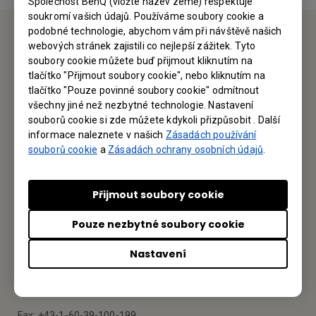
Společnost BenQ (vložte název země) respektuje
soukromí vašich údajů. Používáme soubory cookie a
podobné technologie, abychom vám při návštěvě našich
webových stránek zajistili co nejlepší zážitek. Tyto
Service Desk
soubory cookie můžete buď přijmout kliknutím na
tlačítko "Přijmout soubory cookie", nebo kliknutím na
Rádi vás uslyšíme
tlačítko "Pouze povinné soubory cookie" odmítnout
všechny jiné než nezbytné technologie. Nastavení
souborů cookie si zde můžete kdykoli přizpůsobit . Další
Kontaktujte nás
informace naleznete v našich
Zásadách používání
souborů cookie
a
Zásadách ochrany osobních údajů
.
Najděte svůj BenQ
Přijmout soubory cookie
BenQ Austria GmbH Central & Eastern Europe
Pouze nezbytné soubory cookie
Nastavení
Altmannsdorfer Strasse 89 Top 6 1120 Vienna, Austria
Tel: +43-1-60-39-100
Fax: +43-1-60-39-100-199