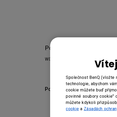
Použitelné modely
WDC10, WDC10C, WDC20
Víte
Společnost BenQ (vložte 
technologie, abychom vám 
Pomohla vám tato informac
cookie můžete buď přijmout
povinné soubory cookie" 
můžete kdykoli přizpůsobi
cookie
a
Zásadách ochran