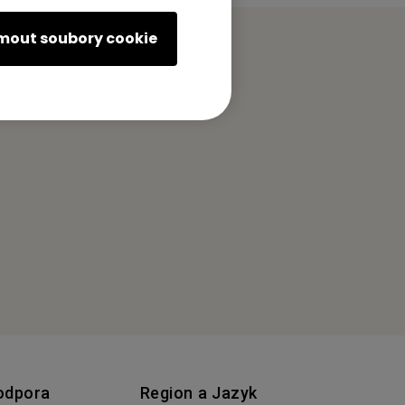
jmout soubory cookie
odpora
Region a Jazyk