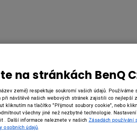
jte na stránkách BenQ 
název země) respektuje soukromí vašich údajů. Používáme
při návštěvě našich webových stránek zajistili co nejlepší 
e?
Ano
Ne
 kliknutím na tlačítko "Přijmout soubory cookie", nebo klik
odmítnout všechny jiné než nezbytné technologie. Nastavení
t . Další informace naleznete v našich
Zásadách používání 
y osobních údajů
.