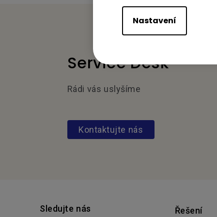
Nastavení
Service Desk
Rádi vás uslyšíme
Kontaktujte nás
Sledujte nás
Řešení