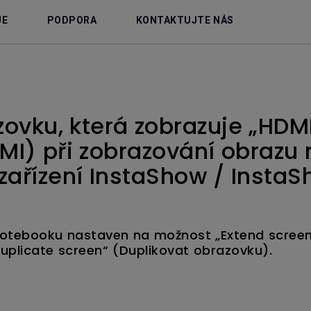
JE
PODPORA
KONTAKTUJTE NÁS
zovku, která zobrazuje „HDM
MI) při zobrazování obrazu
zařízení InstaShow / InstaS
lej notebooku nastaven na možnost „Extend scree
uplicate screen“ (Duplikovat obrazovku).