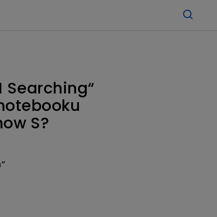
I Searching“
 notebooku
how S?
n“