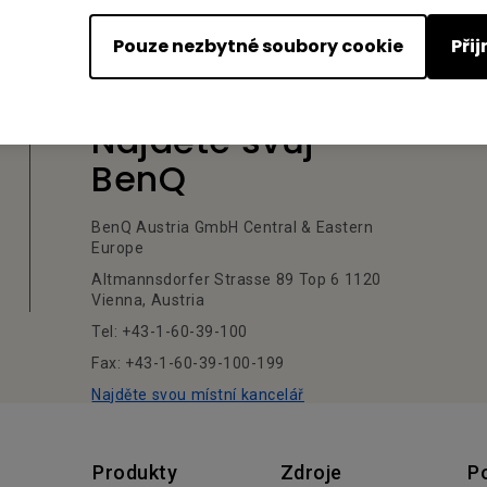
Pouze nezbytné soubory cookie
Při
Najděte svůj
BenQ
BenQ Austria GmbH Central & Eastern
Europe
Altmannsdorfer Strasse 89 Top 6 1120
Vienna, Austria
Tel: +43-1-60-39-100
Fax: +43-1-60-39-100-199
Najděte svou místní kancelář
Produkty
Zdroje
P