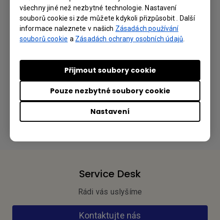
všechny jiné než nezbytné technologie. Nastavení
souborů cookie si zde můžete kdykoli přizpůsobit . Další
User Manual
informace naleznete v našich
Zásadách používání
souborů cookie
a
Zásadách ochrany osobních údajů
.
Jazyk: English
Přijmout soubory cookie
Preview | Stáhnout
Pouze nezbytné soubory cookie
Nastavení
Používáním kteréhokoli z výše uvedených programů souhlasíte s
našimi podmínkami
Licenční smlouvy pro koncové uživatele
.
Service Desk
Rádi vás uslyšíme
Kontaktujte nás