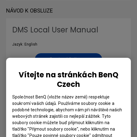
NÁVOD K OBSLUZE
DMS Local User Manual
Jazyk: English
Preview | Stáhnout
Vítejte na stránkách BenQ
Czech
Quick Start Guide
Společnost BenQ (vložte název země) respektuje
soukromí vašich údajů. Používáme soubory cookie a
Jazyk: English
podobné technologie, abychom vám při návštěvě našich
webových stránek zajistili co nejlepší zážitek. Tyto
soubory cookie můžete buď přijmout kliknutím na
Preview | Stáhnout
tlačítko "Přijmout soubory cookie", nebo kliknutím na
tlačítko "Pouze povinné soubory cookie" odmítnout