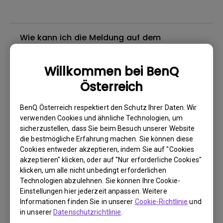
Wie kann ich die Meldung auf dem
Bildschirm deaktivieren, wenn die Funktion
„Bright Intelligence“ aktiviert ist?
Willkommen bei BenQ
Österreich
Warum kann mein BenQ-Monitor über ein
USB-C(Typ C)-Kabel nicht ordnungsgemäß
BenQ Österreich respektiert den Schutz Ihrer Daten. Wir
angezeigt werden?
verwenden Cookies und ähnliche Technologien, um
sicherzustellen, dass Sie beim Besuch unserer Website
die bestmögliche Erfahrung machen. Sie können diese
Wie kann ich Flimmern auf einem externen
Cookies entweder akzeptieren, indem Sie auf "Cookies
Mac M1/M2-Monitor beheben?
akzeptieren" klicken, oder auf "Nur erforderliche Cookies"
klicken, um alle nicht unbedingt erforderlichen
Technologien abzulehnen. Sie können Ihre Cookie-
Muss ich den WHQL-Treiber (Windows
Einstellungen hier jederzeit anpassen. Weitere
Hardware Quality Labs) in Windows für
Informationen finden Sie in unserer
Cookie-Richtlinie
und
meinen BenQ-Monitor installieren? Gibt es
in unserer
Datenschutzrichtlinie
.