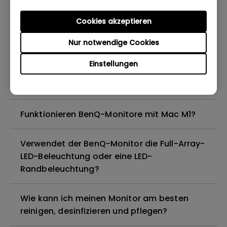
eine aktualisierte Version des WHQL-
Treibers?
Cookies akzeptieren
Wieso flackert mein Monitor?
Nur notwendige Cookies
Einstellungen
Sind alle BenQ-Monitore oder nur
bestimmte Modelle quecksilberfrei?
Funktionieren BenQ-Monitore mit Mac M1?
Verwendet der BenQ-Monitor die Full-Array-
LED-Beleuchtung oder eine LED-
Randbeleuchtung?
Wie kann ich meinen Monitor am besten
reinigen, desinfizieren und pflegen?