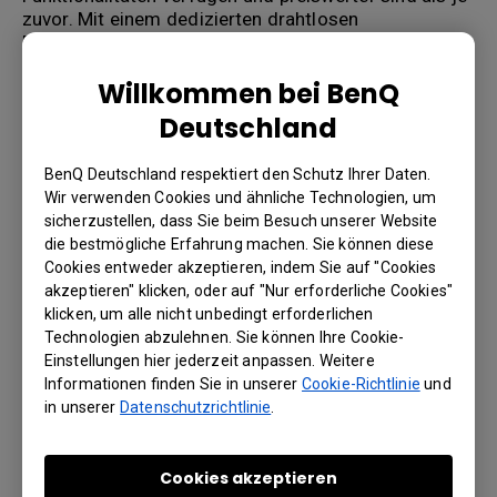
zuvor. Mit einem dedizierten drahtlosen
Präsentationssystem können Sie Ihr Netzwerk und
Ihre Inhalte vor Hackern schützen und gleichzeitig
Willkommen bei BenQ
Gästen den Anschluss an Ihren Fernseher erleichtern.
Deutschland
BenQ InstaShow WDC20
BenQ Deutschland respektiert den Schutz Ihrer Daten.
Das neue InstaShow WDC20 ist ideal für den
Wir verwenden Cookies und ähnliche Technologien, um
Anschluss von Android-Geräten an einen Fernseher.
sicherzustellen, dass Sie beim Besuch unserer Website
Bei Notebooks und Chromebooks können Sie einfach
die bestmögliche Erfahrung machen. Sie können diese
einen Sender zum Präsentieren anstecken, aber bei
Cookies entweder akzeptieren, indem Sie auf "Cookies
einem Android-Smartphone oder -Tablet ermöglicht
akzeptieren" klicken, oder auf "Nur erforderliche Cookies"
Ihnen das System die Nutzung des in Miracast
klicken, um alle nicht unbedingt erforderlichen
integrierten Screen Mirroring Systems - ohne
Technologien abzulehnen. Sie können Ihre Cookie-
Herunterladen von Software. Das beeindruckendste
Einstellungen hier jederzeit anpassen. Weitere
Merkmal ist die Möglichkeit, vier verschiedene Geräte
Informationen finden Sie in unserer
Cookie-Richtlinie
und
gleichzeitig auf dem Bildschirm zu zeigen.
in unserer
Datenschutzrichtlinie
.
Um mehr über die Verwendung dieser Art von
Präsentationssystemen zu erfahren, stehen Ihnen
Cookies akzeptieren
einige Artikel zur Verfügung. Wir stellen Ihnen BenQ