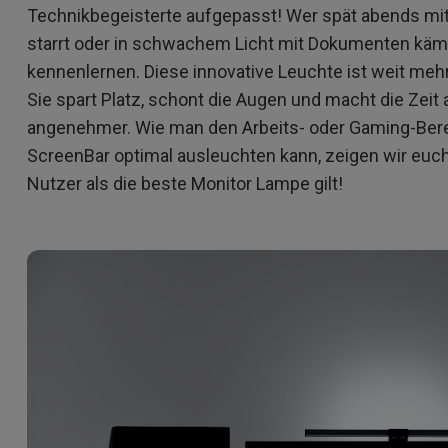
Technikbegeisterte aufgepasst! Wer spät abends mi
 um
Thunderbolt
Flacher Monitor
uen
Mit Android TV
starrt oder in schwachem Licht mit Dokumenten kämp
165Hz
Nach hinten gewölbter
kennenlernen. Diese innovative Leuchte ist weit mehr
Mit niedrigem Input Lag
Monitor
Sie spart Platz, schont die Augen und macht die Zeit
Kabellose Steuerung
angenehmer. Wie man den Arbeits- oder Gaming-Ber
ScreenBar optimal ausleuchten kann, zeigen wir euch 
Integriert
Nutzer als die beste Monitor Lampe gilt!