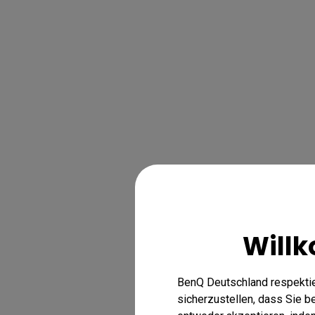
Will
BenQ Deutschland respektie
sicherzustellen, dass Sie 