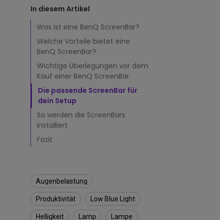
b
Golfsimulator Beamer
Die besten Projektoren,
In diesem Artikel
e
zu Hause Sport zu scha
ScreenBar Halo
PV3200U
PianoLight
s
Was ist eine BenQ ScreenBar?
t
Golf
PVS7
Welche Vorteile bietet eine
e
BenQ ScreenBar?
n
M
Wichtige Überlegungen vor dem
o
Kauf einer BenQ ScreenBar
n
Die passende ScreenBar für
i
dein Setup
t
o
So werden die ScreenBars
r
installiert
L
Fazit
a
m
p
e
Augenbelastung
Produktivität
Low Blue Light
Helligkeit
Lamp
Lampe