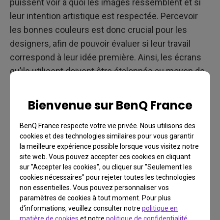
puissent voir à quoi les images ressemblent et si
leur intention artistique est respectée. Percevoir
les bonnes couleurs est donc crucial pour les
designers, afin de pouvoir évaluer si leur travail
correspond à leur idée première. Ainsi, les écrans
qu’ils utilisent doivent être étalonnés au moyen de
paramètres standardisés afin d’assurer que tout le
travail est créé et visionné dans les mêmes
Bienvenue sur BenQ France
conditions, et prévenir un problème de type « teinte
verte » comme mentionné précédemment.
BenQ France respecte votre vie privée. Nous utilisons des
cookies et des technologies similaires pour vous garantir
la meilleure expérience possible lorsque vous visitez notre
site web. Vous pouvez accepter ces cookies en cliquant
sur "Accepter les cookies", ou cliquer sur "Seulement les
cookies nécessaires" pour rejeter toutes les technologies
non essentielles. Vous pouvez personnaliser vos
paramètres de cookies à tout moment. Pour plus
d'informations, veuillez consulter notre
politique en
matière de cookies
et notre
politique de confidentialité
.