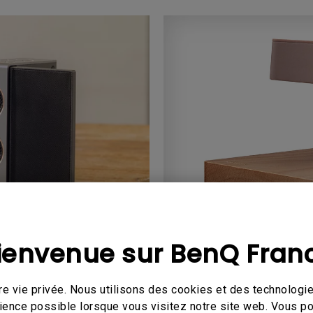
Dédiés aux gra
Thunderbolt
our
Laser
é
la
P3
Avec Android TV
Avec HAS
Avec un faible décalage
d'entrée
ienvenue sur BenQ Fran
Accessoires
e avec technologie de...
Accessoires pour le haut-par
e vie privée. Nous utilisons des cookies et des technologie
érience possible lorsque vous visitez notre site web. Vous 