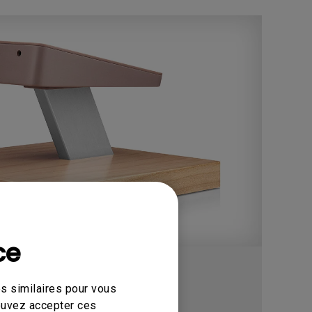
ndes salles
ce
leur BenQ
s similaires pour vous
pouvez accepter ces