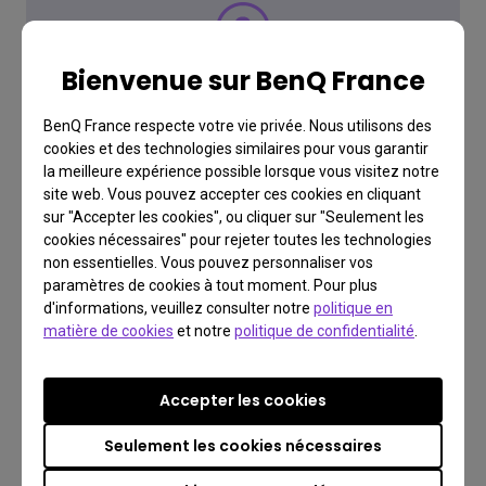
Centre d'assistance
Bienvenue sur BenQ France
Comment pouvons-nous
BenQ France respecte votre vie privée. Nous utilisons des
vous aider ?
cookies et des technologies similaires pour vous garantir
la meilleure expérience possible lorsque vous visitez notre
site web. Vous pouvez accepter ces cookies en cliquant
sur "Accepter les cookies", ou cliquer sur "Seulement les
Visiter le centre d'assistance
cookies nécessaires" pour rejeter toutes les technologies
non essentielles. Vous pouvez personnaliser vos
paramètres de cookies à tout moment. Pour plus
d'informations, veuillez consulter notre
politique en
matière de cookies
et notre
politique de confidentialité
.
Accepter les cookies
Seulement les cookies nécessaires
Contactez-nous