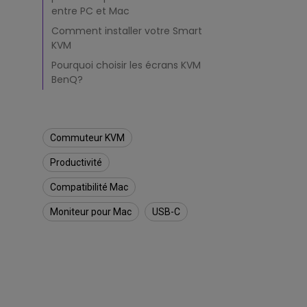
r
entre PC et Mac
p
i
Comment installer votre Smart
l
KVM
o
Pourquoi choisir les écrans KVM
t
BenQ?
e
r
v
o
t
Commuteur KVM
r
e
Productivité
P
Compatibilité Mac
C
e
Moniteur pour Mac
USB-C
t
v
o
t
r
e
M