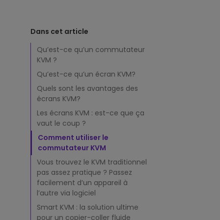
e
Vidéoprojecteurs
Pour les développeurs
Meilleur éclairage de bureau à
vidéoprojecteurs p
u
simulateur de golf
domicile pour rester concentr
regarder le sport à 
r
maison
Dans cet article
K
V
Qu’est-ce qu’un commutateur
M
KVM ?
:
u
Qu’est-ce qu’un écran KVM?
n
Quels sont les avantages des
s
écrans KVM?
e
u
Les écrans KVM : est-ce que ça
l
vaut le coup ?
b
Comment utiliser le
o
commutateur KVM
u
t
Vous trouvez le KVM traditionnel
o
pas assez pratique ? Passez
n
facilement d’un appareil à
p
l’autre via logiciel
o
Smart KVM : la solution ultime
u
pour un copier-coller fluide