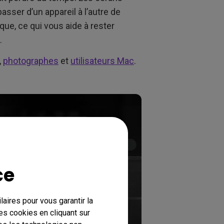
sser d’un appareil à l’autre de
que, ce qui vous aide à rester
.
,
photographes
et
utilisateurs Mac
.
ce
aires pour vous garantir la
es cookies en cliquant sur