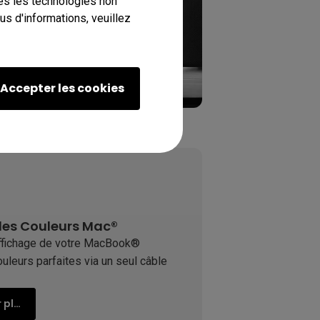
tes les technologies non
s d'informations, veuillez
Accepter les cookies
 les Couleurs Mac®
affichage de votre MacBook®
uleurs parfaites via un seul câble
En savoir plus