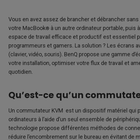
Dédiés aux gra
Thunderbolt
our
Laser
é
la
P3
Vous en avez assez de brancher et débrancher sans
Avec Android TV
votre MacBook
à un autre ordinateur portable, puis 
®
Avec HAS
espace de travail efficace et productif est essentiel
Avec un faible décalage
d'entrée
programmeurs et gamers. La solution ? Les écrans 
(clavier, vidéo, souris). BenQ propose une gamme d’
votre installation, optimiser votre flux de travail et am
quotidien.
Qu’est-ce qu’un commutate
Un commutateur KVM est un dispositif matériel qui p
ordinateurs à l’aide d’un seul ensemble de périphérique
technologie propose différentes méthodes de connex
réduire l’encombrement sur le bureau en évitant de mult