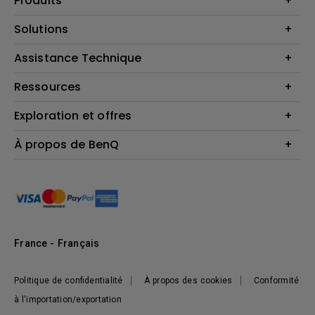
Produits
Vidéoprojecteurs
Solutions
Moniteurs
Business Display
Assistance Technique
Éclairage
Haut-parleur
Contactez-nous par téléphone
Ressources
Download & FAQ
Exploration et offres
Centre de connaissances
FAQ boutique en ligne BenQ
Politique de retour de la boutique BenQ
Events, Promotions & Webinars
À propos de BenQ
Terms et Conditions générales de BenQ Shop
Ambassadeurs BenQ
Présentation de l'entreprise
Responsabilité sociale de l'entreprise
Actualités
Développement durable
France - Français
Politique de confidentialité
À propos des cookies
Conformité
à l'importation/exportation