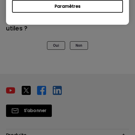
Paramètres
Ces informations vous ont-elles été
utiles ?
Oui
Non
S'abonner