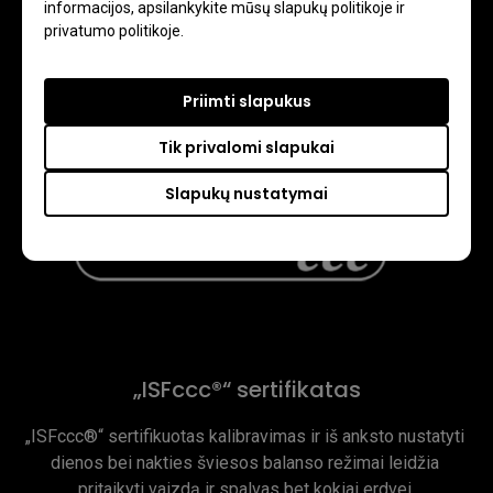
informacijos, apsilankykite mūsų slapukų politikoje ir
privatumo politikoje.
Priimti slapukus
Tik privalomi slapukai
Slapukų nustatymai
„ISFccc®“ sertifikatas
„ISFccc®“ sertifikuotas kalibravimas ir iš anksto nustatyti 
dienos bei nakties šviesos balanso režimai leidžia 
pritaikyti vaizdą ir spalvas bet kokiai erdvei.