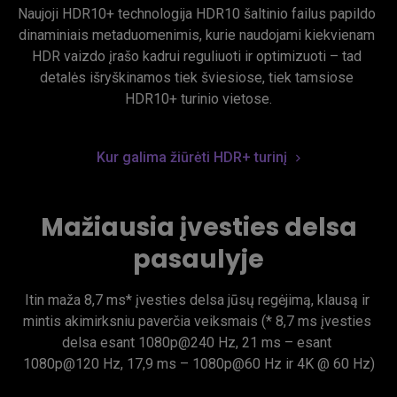
Naujoji HDR10+ technologija HDR10 šaltinio failus papildo 
dinaminiais metaduomenimis, kurie naudojami kiekvienam 
HDR vaizdo įrašo kadrui reguliuoti ir optimizuoti – tad 
detalės išryškinamos tiek šviesiose, tiek tamsiose 
HDR10+ turinio vietose.
Kur galima žiūrėti HDR+ turinį
Mažiausia įvesties delsa
pasaulyje
Itin maža 8,7 ms* įvesties delsa jūsų regėjimą, klausą ir 
mintis akimirksniu paverčia veiksmais (* 8,7 ms įvesties 
delsa esant 1080p@240 Hz, 21 ms – esant 