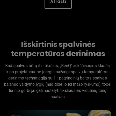
Atrasti
Išskirtinis spalvinės
temperatūros derinimas
Kad spalvos būtų itin tikslios, „BenQ“ aukščiausios klasės 
kino projektoriuose įdiegta pažangi spalvų temperatūros 
derinimo technologija su 11 pagrindinių baltos spalvos 
balanso valdymo lygių (nuo didelio iki mažo ryškumo), todėl 
turinio gerbėjai gali nustatyti tiksliausias vidutinių tonų 
spalvas.