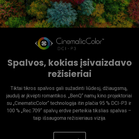
Spalvos, kokias įsivaizdavo
režisieriai
Tiktai tikros spalvos gali sužadinti liūdesį, džiaugsmą, 
jaudulį ar įkvėpti romantikos. „BenQ“ namų kino projektoriai 
su „CinematicColor“ technologija itin plačia 95 % DCI-P3 ir 
100 % „Rec.709“ spalvų erdve perteikia tikslias spalvas – 
taip išsaugoma režisieriaus vizija.