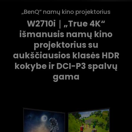
„BenQ“ namų kino projektorius
W2710i｜„True 4K“
išmanusis namų kino
projektorius su
aukščiausios klasės HDR
kokybe ir DCI-P3 spalvų
gama