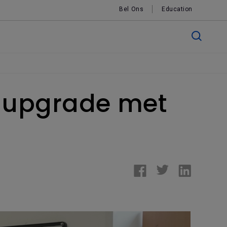
Bel Ons
Education
n upgrade met