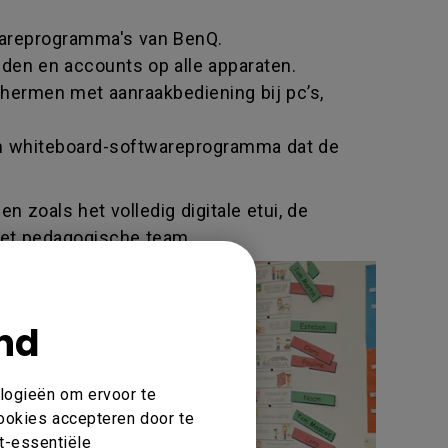
wareprogramma's van BenQ.
en en accounts op alle apparaten.
hermen met aanraakbediening bij pc’s,
en whiteboard-softwareprogramma dat de
 zoals het volledig digitale etui, de
het pedagogische team.
nd
ologieën om ervoor te
cookies accepteren door te
et-essentiële