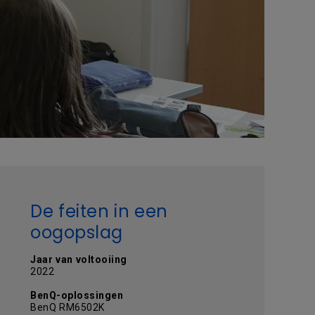
De feiten in een
oogopslag
Jaar van voltooiing
2022
BenQ-oplossingen
BenQ RM6502K