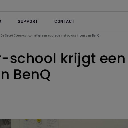
K
SUPPORT
CONTACT
De Sacré Coeur-school krijgt een upgrade met oplossingen van BenQ
-school krijgt ee
an BenQ