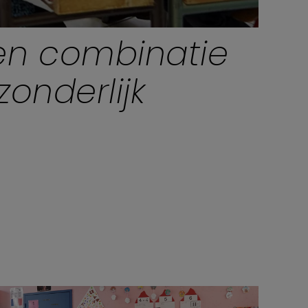
een combinatie
onderlijk
ndergarden students
d their teacher with
Q RM6502K supporting
learning