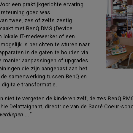
oor een praktijkgerichte ervaring
ersteuning goed was.
van twee, zes of zelfs zestig
emaakt met BenQ DMS (Device
n lokale IT-medewerker of een
gelijk is berichten te sturen naar
apparaten in de gaten te houden via
e manier aanpassingen of upgrades
ainingen die zijn aangepast aan het
t de samenwerking tussen BenQ en
digitale transformatie.
en niet te vergeten de kinderen zelf, de zes BenQ RM
ie Delattaignant, directrice van de Sacré Coeur-scho
erdiepen ...”
.