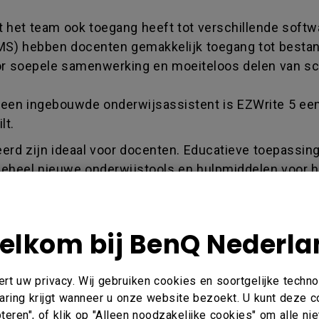
 het team ook toegang heeft tot verschillende soft
) hebben docenten gemakkelijk toegang tot bestand
or soepele samenwerking en moeiteloos delen van sc
 een ingebouwde onderwijsassistent is EZWrite 5 e
lt.
erd zijn ideaal voor docenten. Educatieve toepassingen
 geheel nieuwe onderwijstools en hulpmiddelen voor 
elkom bij BenQ Nederla
t uw privacy. Wij gebruiken cookies en soortgelijke techn
aring krijgt wanneer u onze website bezoekt. U kunt deze 
eren", of klik op "Alleen noodzakelijke cookies" om alle ni