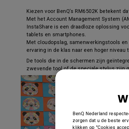
Kiezen voor BenQ’s RM6502K betekent dat
Met het Account Management System (AMS
InstaShare is een draadloze oplossing vo
tablets en smartphones.
Met cloudopslag, samenwerkingstools en
ervaring in de klas naar een hoger niveau ti
De tools die in de schermen zijn geïntegre
zwevende tool of de speciale stylus zijn
W
BenQ Nederland respecteer
zorgen dat u de beste erv
klikken op "Cookies accept