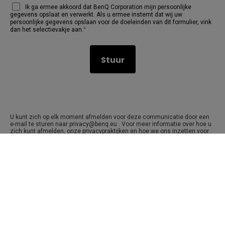
Ik ga ermee akkoord dat BenQ Corporation mijn persoonlijke
gegevens opslaat en verwerkt. Als u ermee instemt dat wij uw
persoonlijke gegevens opslaan voor de doeleinden van dit formulier, vink
*
dan het selectievakje aan.
U kunt zich op elk moment afmelden voor deze communicatie door een
e-mail te sturen naar privacy@benq.eu . Voor meer informatie over hoe u
zich kunt afmelden, onze privacypraktijken en hoe we ons inzetten voor
het beschermen en respecteren van uw privacy, raadpleegt u ons
Privacybeleid.
Privacy Policy
.
Schrijf je in