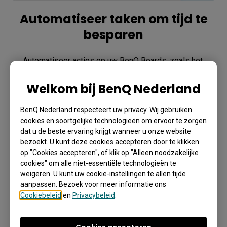
Automatiseer taken om tijd te
besparen
Automatiseer acties op uw BenQ Boards, zoals het 
plannen van opstart- en shutdown-tijden, het creëren van 
trigger-events om apps te starten, opslagruimte vrij te 
Welkom bij BenQ Nederland
maken en meer.
BenQ Nederland respecteert uw privacy. Wij gebruiken
cookies en soortgelijke technologieën om ervoor te zorgen
dat u de beste ervaring krijgt wanneer u onze website
bezoekt. U kunt deze cookies accepteren door te klikken
op "Cookies accepteren", of klik op "Alleen noodzakelijke
cookies" om alle niet-essentiële technologieën te
weigeren. U kunt uw cookie-instellingen te allen tijde
aanpassen. Bezoek voor meer informatie ons
Cookiebeleid
en
Privacybeleid
.