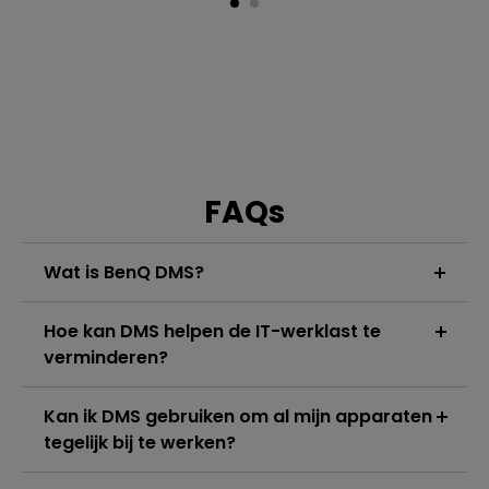
FAQs
Wat is BenQ DMS?
BenQ DMS (Device Management Solution) is een
Hoe kan DMS helpen de IT-werklast te
cloud-gebaseerd apparaatbeheerplatform waarmee
verminderen?
u al uw BenQ apparaten centraal kunt beheren vanaf
één dashboard.
DMS vereenvoudigt IT-beheer door taken zoals
Kan ik DMS gebruiken om al mijn apparaten
apparaatregistratie, instelling, firmware-updates,
tegelijk bij te werken?
app-beheer en apparaatbewaking zo efficiënt
mogelijk te maken.
Ja. Met DMS kunt u op afstand firmware-updates