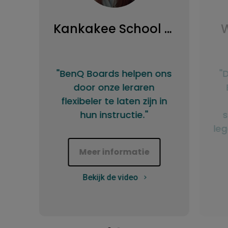
Kankakee School District
W
"BenQ Boards helpen ons
"
door onze leraren
flexibeler te laten zijn in
hun instructie."
s
le
Meer informatie
Bekijk de video