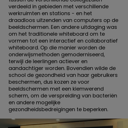
n
verdeeld in gebieden met verschillende
m
werkruimten en stations - en het
draadloos uitzenden van computers op de
o
beeldschermen. Een andere uitdaging was
om het traditionele whiteboard om te
d
vormen tot een interactief en collaboratief
e
whiteboard. Op die manier worden de
onderwijsmethoden gemoderniseerd,
r
terwijl de leerlingen actiever en
aandachtiger worden. Bovendien wilde de
n
school de gezondheid van haar gebruikers
beschermen, dus kozen ze voor
i
beeldschermen met een kiemwerend
s
scherm, om de verspreiding van bacteriën
en andere mogelijke
e
gezondheidsbedreigingen te beperken.
e