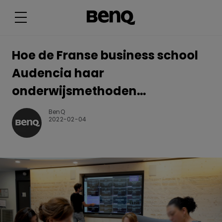
H
o
e
Hoe de Franse business school
d
Audencia haar
e
onderwijsmethoden
moderniseert
F
BenQ
2022-02-04
r
a
n
s
e