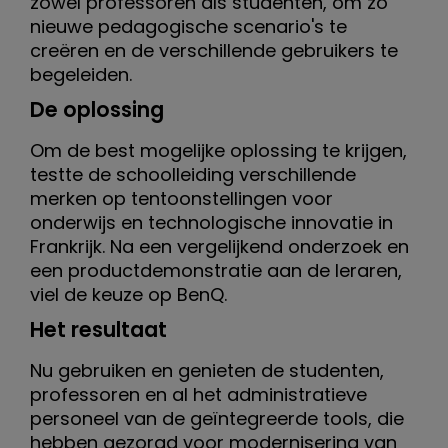
h
zowel professoren als studenten, om zo
nieuwe pedagogische scenario's te
o
creëren en de verschillende gebruikers te
begeleiden.
o
De oplossing
l
Om de best mogelijke oplossing te krijgen,
A
testte de schoolleiding verschillende
merken op tentoonstellingen voor
u
onderwijs en technologische innovatie in
d
Frankrijk. Na een vergelijkend onderzoek en
een productdemonstratie aan de leraren,
e
viel de keuze op BenQ.
Het resultaat
n
Nu gebruiken en genieten de studenten,
c
professoren en al het administratieve
i
personeel van de geïntegreerde tools, die
hebben gezorgd voor modernisering van