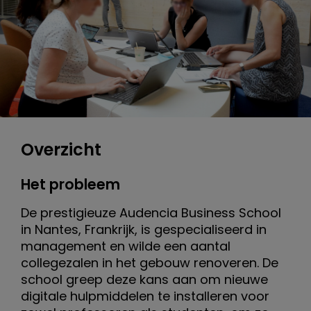
b
u
s
i
n
Overzicht
e
Het probleem
s
De prestigieuze Audencia Business School
s
in Nantes, Frankrijk, is gespecialiseerd in
management en wilde een aantal
s
collegezalen in het gebouw renoveren. De
c
school greep deze kans aan om nieuwe
digitale hulpmiddelen te installeren voor