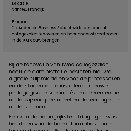
Locatie
i
Nantes, Frankrijk
j
Project
De Audencia Business School wilde een aantal
s
collegezalen renoveren en haar onderwijsmethoden
in de XXI eeuw brengen.
m
e
Bij de renovatie van twee collegezalen
t
heeft de administratie besloten nieuwe
digitale hulpmiddelen voor de professoren
h
en de studenten te installeren, nieuwe
o
pedagogische scenario's te creëren en het
onderwijzend personeel en de leerlingen te
d
ondersteunen.
Een van de belangrijkste uitdagingen was
e
het delen van de hele informatiestroom
tussen de verschillende collegezalen -