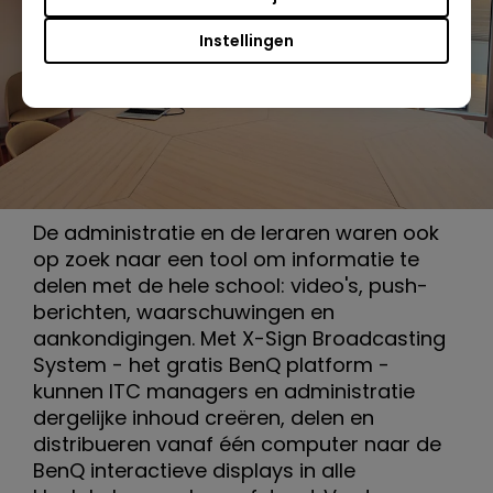
Instellingen
De administratie en de leraren waren ook
op zoek naar een tool om informatie te
delen met de hele school: video's, push-
berichten, waarschuwingen en
aankondigingen. Met X-Sign Broadcasting
System - het gratis BenQ platform -
kunnen ITC managers en administratie
dergelijke inhoud creëren, delen en
distribueren vanaf één computer naar de
BenQ interactieve displays in alle