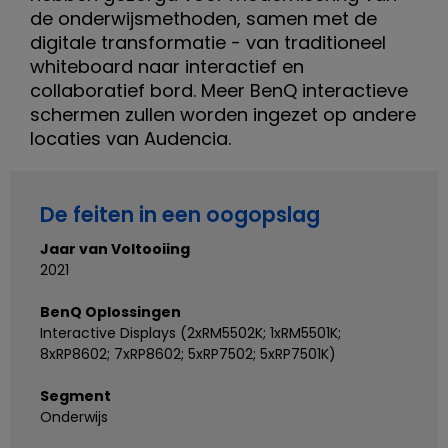
a
de onderwijsmethoden, samen met de
digitale transformatie - van traditioneel
h
whiteboard naar interactief en
collaboratief bord. Meer BenQ interactieve
a
schermen zullen worden ingezet op andere
a
locaties van Audencia.
r
De feiten in een oogopslag
o
Jaar van Voltooiing
n
2021
d
BenQ Oplossingen
Interactive Displays (2xRM5502K; 1xRM5501K;
e
8xRP8602; 7xRP8602; 5xRP7502; 5xRP7501K)
r
Segment
Onderwijs
w