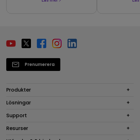
Prenumerera
Produkter
Projektorer
Lösningar
Bildskärmar
Digital Display
Support
Belysning
Högtalare
Support
Resurser
FAQ Sök
Projektor Kalkylator