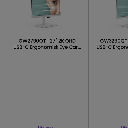
GW2790QT | 27" 2K QHD
GW3290QT |
USB-C Ergonomisk Eye Care
USB-C Ergon
Monitor
Mo
Läs mer
Läs