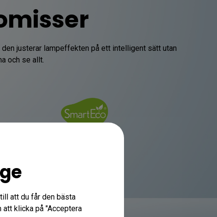
omisser
n justerar lampeffekten på ett intelligent sätt utan 
a och se allt.
ige
ill att du får den bästa
att klicka på "Acceptera