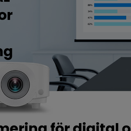
Med Höjdjusteringsstativ
or
Med Low Input Lag
ng
mering för digital