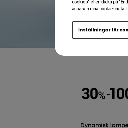
cookies" eller klicka på "En
anpassa dina cookie-inställn
Inställningar för co
Dynamisk lampe