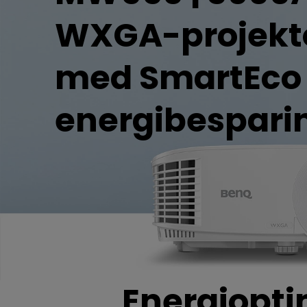
WXGA-projekt
med SmartEco
energibespari
Energiopti