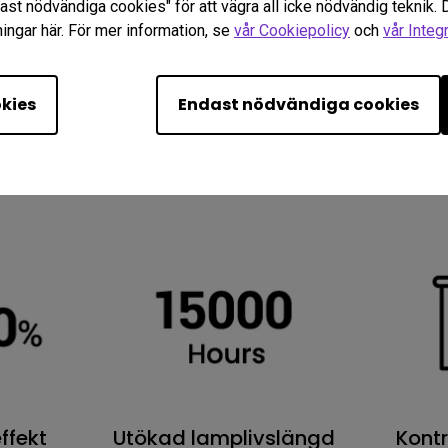
dast nödvändiga cookies" för att vägra all icke nödvändig teknik.
ingar här. För mer information, se
vår Cookiepolicy
och
vår Integ
okies
Endast nödvändiga cookies
ffekt
Utökad lamplivslängd
Kontr