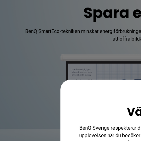
Spara 
BenQ SmartEco-tekniken minskar energiförbrukningen me
att offra bil
Vä
BenQ Sverige respekterar din 
upplevelsen när du besöker 