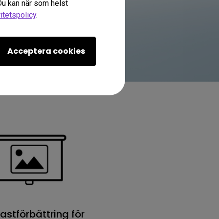
 Du kan när som helst
ritetspolicy
.
Acceptera cookies
astförbättring för