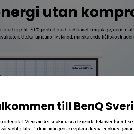
energi utan kompr
d upp till 70 % jämfört med traditionellt miljöläge, genom att de
dkvaliteten. Utöka lampans livslängd, minska underhållskostnadern
lkommen till BenQ Sver
integritet. Vi använder cookies och liknande tekniker för att se t
vår webbplats. Du kan antingen acceptera dessa cookies genom 