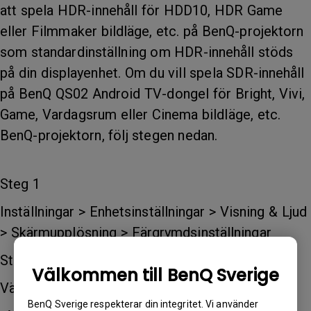
att spela HDR-innehåll för HDD10, HDR Game
eller Filmmaker bildläge, etc. på BenQ-projektorn
som standardinställning om HDR-innehåll stöds
på din displayenhet. Om du vill spela SDR-innehåll
på BenQ QS02 Android TV-dongel för Bright, Vivi,
Game, Vardagsrum eller Cinema bildläge, etc.
BenQ-projektorn, följ stegen nedan.
Steg 1
Inställningar > Enhetsinställningar > Visning & Ljud
> Skärmupplösning > Färgrymdsinställningar
Steg 2
Välkommen till BenQ Sverige
Välj ett av färgrymderna nedan för SDR-utgång:
BenQ Sverige respekterar din integritet. Vi använder