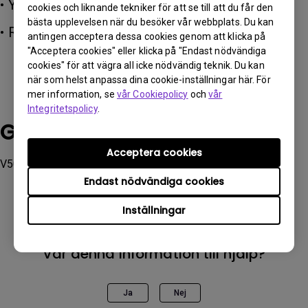
• YCbCr444 8-bit
cookies och liknande tekniker för att se till att du får den
bästa upplevelsen när du besöker vår webbplats. Du kan
• RGB 8-bit
antingen acceptera dessa cookies genom att klicka på
"Acceptera cookies" eller klicka på "Endast nödvändiga
cookies" för att vägra all icke nödvändig teknik. Du kan
när som helst anpassa dina cookie-inställningar här. För
mer information, se
vår Cookiepolicy
och
vår
Integritetspolicy
.
Gällande modeller
Acceptera cookies
V5000i, V5010i, W2710i, W4000i
Endast nödvändiga cookies
Inställningar
Var denna information till hjälp?
Ja
Nej