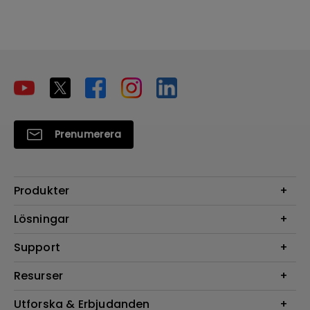
Prenumerera
Produkter
Projektorer
Lösningar
Bildskärmar
Digital Display
Support
Belysning
Högtalare
Support
Resurser
FAQ Sök
Projektor Kalkylator
Utforska & Erbjudanden
Hämta Sök