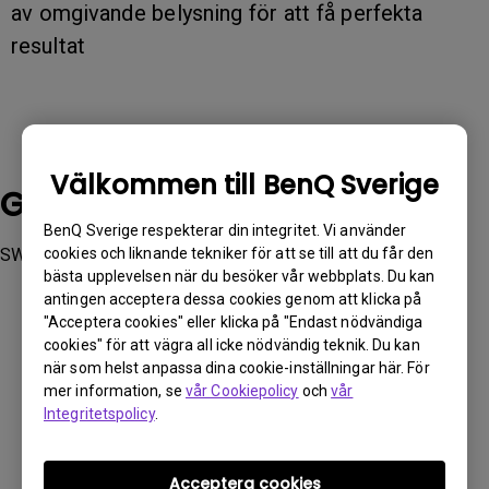
av omgivande belysning för att få perfekta
resultat
Välkommen till BenQ Sverige
Gällande modeller
BenQ Sverige respekterar din integritet. Vi använder
SW272Q, SW272U
cookies och liknande tekniker för att se till att du får den
bästa upplevelsen när du besöker vår webbplats. Du kan
antingen acceptera dessa cookies genom att klicka på
"Acceptera cookies" eller klicka på "Endast nödvändiga
cookies" för att vägra all icke nödvändig teknik. Du kan
när som helst anpassa dina cookie-inställningar här. För
mer information, se
Var denna information till hjälp?
vår Cookiepolicy
och
vår
Integritetspolicy
.
Ja
Nej
Acceptera cookies