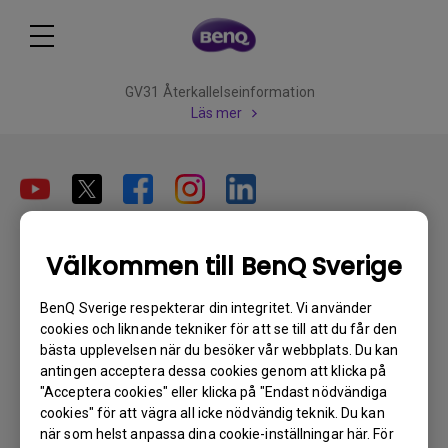
GV31 Återkallelseinformation
Läs mer
Prenumerera
Välkommen till BenQ Sverige
BenQ Sverige respekterar din integritet. Vi använder
cookies och liknande tekniker för att se till att du får den
Produkter
bästa upplevelsen när du besöker vår webbplats. Du kan
antingen acceptera dessa cookies genom att klicka på
Projektorer
Lösningar
"Acceptera cookies" eller klicka på "Endast nödvändiga
Bildskärmar
cookies" för att vägra all icke nödvändig teknik. Du kan
Digital Display
Support
Belysning
när som helst anpassa dina cookie-inställningar här. För