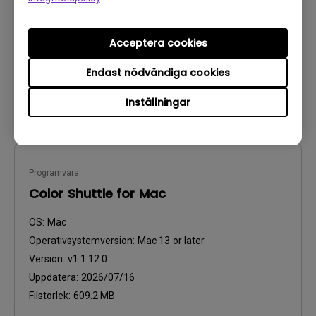
Version:
v1.1.12.0
Uppdatera:
2026/07/16
Acceptera cookies
Filstorlek:
21.15 KB
Endast nödvändiga cookies
Ladda ner
Inställningar
Programvara
Color Shuttle for Mac
OS:
Mac
Operativsystemversion:
Mac 13 or later
Version:
v1.1.12.0
Uppdatera:
2026/07/16
Filstorlek:
609.2 MB