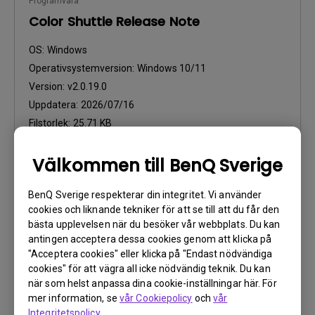
Programvara
Color Shuttle Release Note
OS:
Windows
Operativsystemversion:
Windows 10/11
Version:
v2.0.19.0
Uppdatera:
2026/07/16
Filstorlek:
25.71 KB
Ladda ner
Välkommen till BenQ Sverige
BenQ Sverige respekterar din integritet. Vi använder
cookies och liknande tekniker för att se till att du får den
bästa upplevelsen när du besöker vår webbplats. Du kan
antingen acceptera dessa cookies genom att klicka på
Programvara
"Acceptera cookies" eller klicka på "Endast nödvändiga
Color Shuttle Release Note
cookies" för att vägra all icke nödvändig teknik. Du kan
när som helst anpassa dina cookie-inställningar här. För
OS:
Mac
mer information, se
vår Cookiepolicy
och
vår
Operativsystemversion:
Mac 13 or later
Integritetspolicy
.