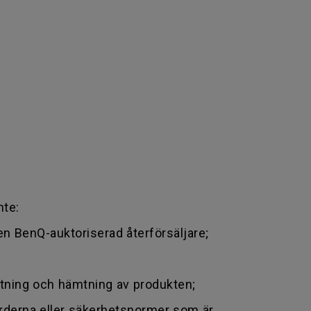
nte:
en BenQ-auktoriserad återförsäljare;
ttning och hämtning av produkten;
arderna eller säkerhetsnormer som är