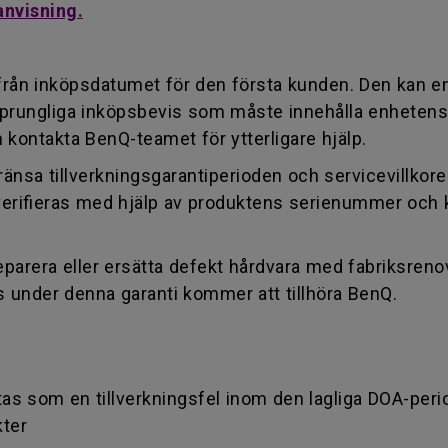
anvisning.
 från inköpsdatumet för den första kunden. Den kan e
sprungliga inköpsbevis som måste innehålla enhetens
n kontakta BenQ-teamet för ytterligare hjälp.
änsa tillverkningsgarantiperioden och servicevillkor
t verifieras med hjälp av produktens serienummer o
arera eller ersätta defekt hårdvara med fabriksrenov
 under denna garanti kommer att tillhöra BenQ.
s som en tillverkningsfel inom den lagliga DOA-periode
kter