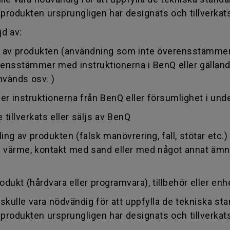
et produkten ursprungligen har designats och tillverkat
jd av:
on av produkten (användning som inte överensstämme
erensstämmer med instruktionerna i BenQ eller gälland
nvänds osv. )
 instruktionerna från BenQ eller försumlighet i unde
llverkats eller säljs av BenQ
g av produkten (falsk manövrering, fall, stötar etc.) el
en värme, kontakt med sand eller med något annat ämne,
 (hårdvara eller programvara), tillbehör eller enhet
lle vara nödvändig för att uppfylla de tekniska st
et produkten ursprungligen har designats och tillverkat