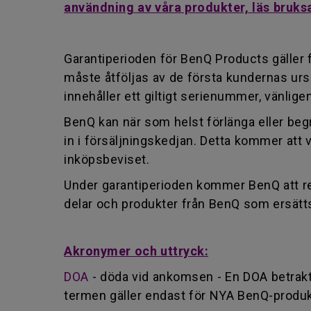
användning av våra produkter, läs bruks
Garantiperioden för BenQ Products gäller
måste åtföljas av de första kundernas ur
innehåller ett giltigt serienummer, vänlige
BenQ kan när som helst förlänga eller begr
in i försäljningskedjan. Detta kommer at
inköpsbeviset.
Under garantiperioden kommer BenQ att rep
delar och produkter från BenQ som ersätts
Akronymer och uttryck:
DOA
- döda vid ankomsen - En DOA betrakta
termen gäller endast för NYA BenQ-produ