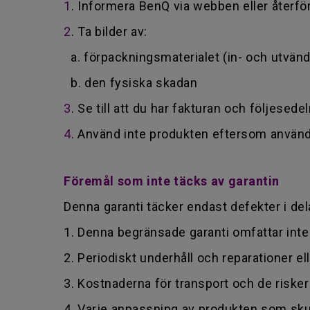
1
. Informera BenQ via webben eller återfö
2
. Ta bilder av:
a. förpackningsmaterialet (in- och utvänd
b. den fysiska skadan
3
. Se till att du har fakturan och följesedel
4
. Använd inte produkten eftersom använd
Föremål som inte täcks av garantin
Denna garanti täcker endast defekter i del
1. Denna begränsade garanti omfattar inte
2. Periodiskt underhåll och reparationer el
3. Kostnaderna för transport och de risk
4. Varje anpassning av produkten som skul