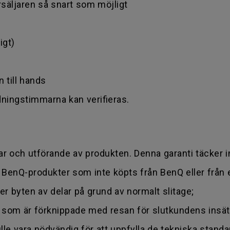
rsäljaren så snart som möjligt
igt)
n till hands
ningstimmarna kan verifieras.
ar och utförande av produkten. Denna garanti täcker i
 BenQ-produkter som inte köpts från BenQ eller från 
ler byten av delar på grund av normalt slitage;
er som är förknippade med resan för slutkundens insä
le vara nödvändig för att uppfylla de tekniska stand