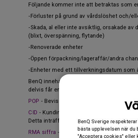
Följande kommer inte att betraktas som en
-Förluster på grund av vårdslöshet och/elle
-Skada, al eller inte avsiktlig, orsakade 
(blixt, överspänning, flytande)
-Renoverade enheter
-Öppen förpackning/lageraffär/andra cha
-Enheter med ett tillverkningsdatum som ä
BenQ innehar rätten att bedöma om ansökan l
delvis får emot en ersättning för inköp via
POP
- Bevis på inköp - BenQ accepterar en
Vä
CID
- Kundinducerad skada - defekt orsakad
Detta inträffar också om någon obehörig ut
BenQ Sverige respekterar di
bästa upplevelsen när du 
RMA siffra
- Förkortning för returnerat 
"Acceptera cookies" eller 