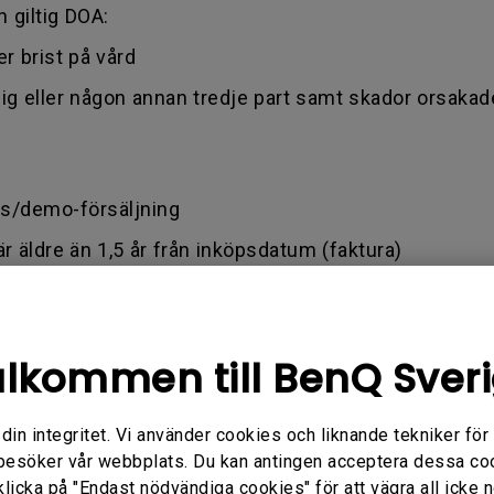
 giltig DOA:
r brist på vård
av dig eller någon annan tredje part samt skador orsaka
ns/demo-försäljning
r äldre än 1,5 år från inköpsdatum (faktura)
igger inom BenQ:s villkor. Detta kan leda till att din
 vår onlinebutik.
dast en giltig faktura som ett inköpsbevis.
lkommen till BenQ Sver
 av felaktig användning, försummelse och manipulering
för några ändringar och/eller reparationer.
n integritet. Vi använder cookies och liknande tekniker för at
besöker vår webbplats. Du kan antingen acceptera dessa co
godkännandenummer för varor - en alfanumerisk identi
klicka på "Endast nödvändiga cookies" för att vägra all icke 