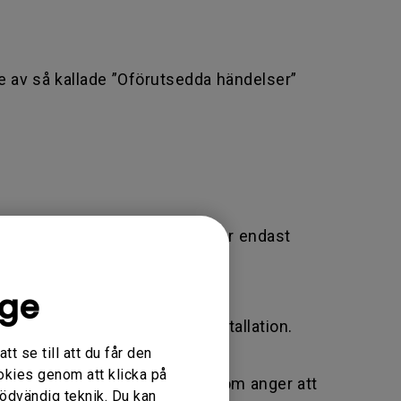
de av så kallade ”Oförutsedda händelser”
 begäran avvisas eller inte eller endast
ige
 eller felaktig justering/installation.
t se till att du får den
okies genom att klicka på
fierare som används av BenQ som anger att
nödvändig teknik. Du kan