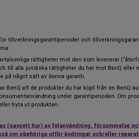
ör tillverkningsgarantiperioder och tillverkningsgaran
mma.
na avtalsenliga rättigheter mot den som levererar ("åter
och till alla juridiska rättigheter du har mot BenQ ell
e på något sätt av denna garanti.
ar BenQ att de produkter du har köpt från en BenQ-aukt
al konsumentanvändning under garantiperioden. Om prod
eller byta ut produkten.
kas (oavsett hur) av felanvändning, försummelse och
också om obehöriga utför ändringar och/eller repara