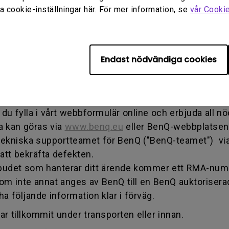
t returnera en produkt till tillverkaren för reparatio
 cookie-inställningar här. För mer information, se
vår Cooki
ar en transaktion och båda parter kan få informatio
odukten till BenQ om inte annat anges av BenQ till 
Endast nödvändiga cookies
ioden har du bara rätt till den specifika serviceperi
du fylla i vårt webbformulär online och erbjuda all n
a kan göras via
www.benq.eu
eller BenQ-webbplatsen s
tekniska supportteamet för BenQ ("BenQ-teamet") vi
 att bekräfta defekten.
mbudet som hanterar ditt ärende kommer ett RMA-numme
 om inte annat anges av BenQ till en BenQ auktorisera
ha följande information klar i förväg.
ar tillkommit under transporten eller innan.