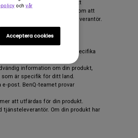
n eller utbyte. En RMA liknar ett
epolicy
och
vår
n om transaktionens status genom att
en BenQ-auktoriserad tjänsteleverantör.
Acceptera cookies
od som BenQ erbjuder för den specifika
ödvändig information om din produkt,
om är specifik för ditt land.
a e-post. BenQ-teamet provar
r att utfärdas för din produkt.
d tjänsteleverantör. Om din produkt har