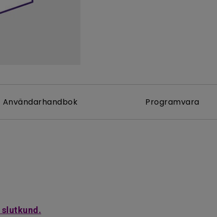
Med Höjdjusteringsstativ
Med Low Input Lag
Användarhandbok
Programvara
 slutkund.