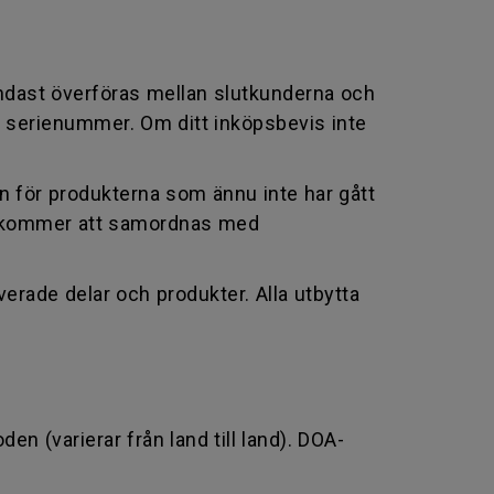
ndast överföras mellan slutkunderna och
 serienummer. Om ditt inköpsbevis inte
en för produkterna som ännu inte har gått
ch kommer att samordnas med
erade delar och produkter. Alla utbytta
n (varierar från land till land). DOA-