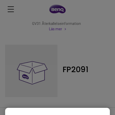
GV31 Återkallelseinformation
Läs mer
FP2091