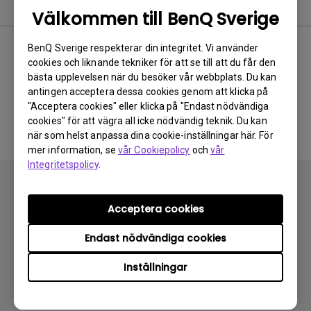
FAQ
Välkommen till BenQ Sverige
BenQ Sverige respekterar din integritet. Vi använder
cookies och liknande tekniker för att se till att du får den
Inga relaterade vanliga
bästa upplevelsen när du besöker vår webbplats. Du kan
antingen acceptera dessa cookies genom att klicka på
frågor
"Acceptera cookies" eller klicka på "Endast nödvändiga
cookies" för att vägra all icke nödvändig teknik. Du kan
när som helst anpassa dina cookie-inställningar här. För
mer information, se
vår Cookiepolicy
och
vår
Integritetspolicy
.
Acceptera cookies
Endast nödvändiga cookies
Prenumerera
Inställningar
Produkter