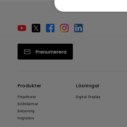
Prenumerera
Produkter
Lösningar
Projektorer
Digital Display
Bildskärmar
Belysning
Högtalare