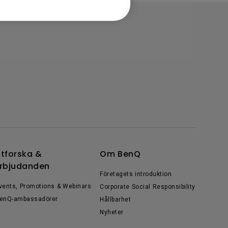
tforska &
Om BenQ
rbjudanden
Företagets introduktion
vents, Promotions & Webinars
Corporate Social Responsibility
enQ-ambassadörer
Hållbarhet
Nyheter