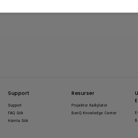
Support
Resurser
U
E
Support
Projektor Kalkylator
E
FAQ Sök
BenQ Knowledge Center
B
Hämta Sök