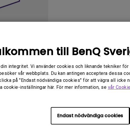
Med Höjdjusteringsstativ
Med Low Input Lag
lkommen till BenQ Sver
Användarhandbok
Programvara
n integritet. Vi använder cookies och liknande tekniker för at
besöker vår webbplats. Du kan antingen acceptera dessa co
klicka på "Endast nödvändiga cookies" för att vägra all icke 
 cookie-inställningar här. För mer information, se
vår Cooki
relaterad programvara och dr
Endast nödvändiga cookies