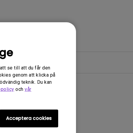
ige
Garanti
t se till att du får den
okies genom att klicka på
nödvändig teknik. Du kan
epolicy
och
vår
ivrutin
Acceptera cookies