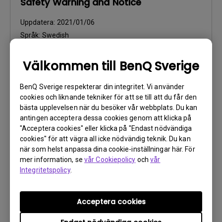
Safety Warning and Notice
Uppdatera:
2021/01/06
Språk:
Swedish
Filstorlek:
159.44 KB
Version:
Välkommen till BenQ Sverige
Förhandsgranska
BenQ Sverige respekterar din integritet. Vi använder
cookies och liknande tekniker för att se till att du får den
bästa upplevelsen när du besöker vår webbplats. Du kan
antingen acceptera dessa cookies genom att klicka på
"Acceptera cookies" eller klicka på "Endast nödvändiga
cookies" för att vägra all icke nödvändig teknik. Du kan
Användarhandbok
när som helst anpassa dina cookie-inställningar här. För
Användarhandbok
mer information, se
vår Cookiepolicy
och
vår
Integritetspolicy
.
Uppdatera:
2009/06/02
Språk:
Swedish
Acceptera cookies
Filstorlek:
1.23 MB
Version: