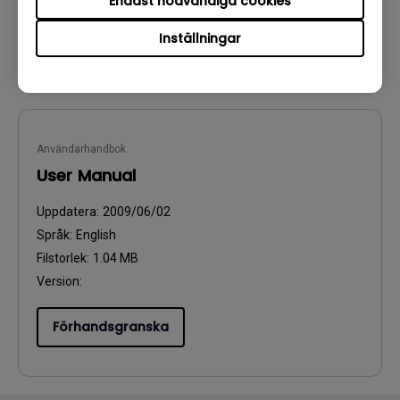
Endast nödvändiga cookies
Inställningar
Förhandsgranska
Användarhandbok
User Manual
Uppdatera:
2009/06/02
Språk:
English
Filstorlek:
1.04 MB
Version:
Förhandsgranska