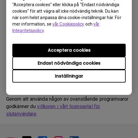
Förare
"Acceptera cookies" eller klicka på "Endast nödvändiga
WHQL Driver
cookies" för att vägra all icke nödvändig teknik. Du kan
när som helst anpassa dina cookie-inställningar här. För
OS:
Windows10|Windows7|Windows8
mer information, se
vår Cookiepolicy
och
vår
Operativsystemversion:
Integritetspolicy
.
Version:
MP
Uppdatera:
2018/09/27
Acceptera cookies
Filstorlek:
9.02 KB
Endast nödvändiga cookies
Ladda ner
Inställningar
Genom att använda någon av ovanstående programvaror
godkänner du
villkoren i vårt licensavtal för
slutanvändare
.