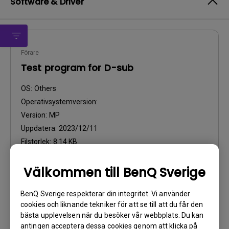
Software & Driver
Förare
Test program for D-sub
OS:
Others
Operativsystemversion:
Version:
MP
Uppdatera:
2023/12/11
Filstorlek:
8.14 KB
Ladda ner
Välkommen till BenQ Sverige
BenQ Sverige respekterar din integritet. Vi använder
cookies och liknande tekniker för att se till att du får den
bästa upplevelsen när du besöker vår webbplats. Du kan
antingen acceptera dessa cookies genom att klicka på