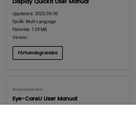
Display QuicKit User Manual
Uppdatera:
2025/09/30
Språk:
Multi-Language
Filstorlek:
1.09 MB
Version:
Förhandsgranska
Användarhandbok
Eye-CareU User Manual
Uppdatera:
2026/05/29
Språk:
English
Filstorlek:
360.46 KB
Version: