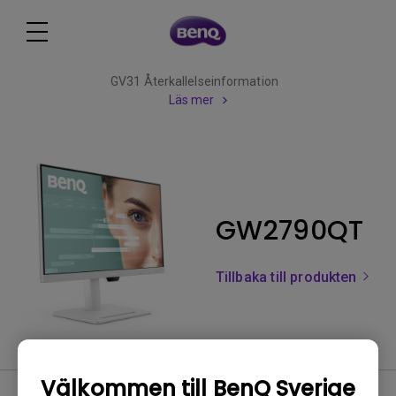
GV31 Återkallelseinformation
Läs mer
GW2790QT
Tillbaka till produkten
Välkommen till BenQ Sverige