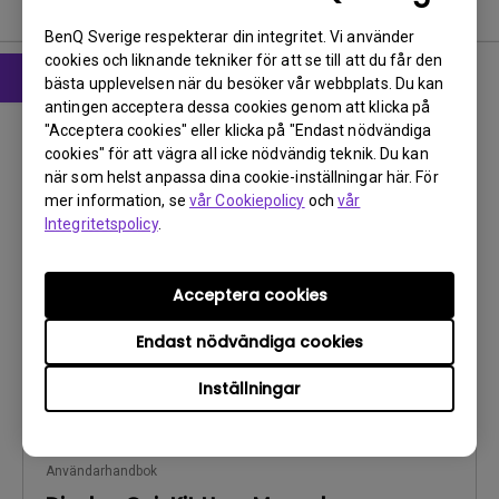
Användarhandbok
BenQ Sverige respekterar din integritet. Vi använder
cookies och liknande tekniker för att se till att du får den
bästa upplevelsen när du besöker vår webbplats. Du kan
antingen acceptera dessa cookies genom att klicka på
CAD
"Acceptera cookies" eller klicka på "Endast nödvändiga
Product Dimensions
cookies" för att vägra all icke nödvändig teknik. Du kan
när som helst anpassa dina cookie-inställningar här. För
Uppdatera:
2023/04/20
mer information, se
vår Cookiepolicy
och
vår
Språk:
Integritetspolicy
.
Filstorlek:
4.33 MB
Version:
V001
Acceptera cookies
Förhandsgranska
Endast nödvändiga cookies
Inställningar
Användarhandbok