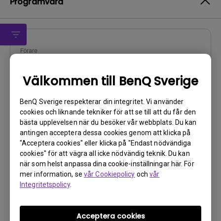
Programvara
Förare
MP
Välkommen till BenQ Sverige
OS:
WindowVista|WinXP
Operativsystemversion:
BenQ Sverige respekterar din integritet. Vi använder
Version:
0
cookies och liknande tekniker för att se till att du får den
bästa upplevelsen när du besöker vår webbplats. Du kan
Uppdatera:
2009/12/15
antingen acceptera dessa cookies genom att klicka på
Filstorlek:
22.11 KB
"Acceptera cookies" eller klicka på "Endast nödvändiga
cookies" för att vägra all icke nödvändig teknik. Du kan
Ladda ner
när som helst anpassa dina cookie-inställningar här. För
mer information, se
vår Cookiepolicy
och
vår
Integritetspolicy
.
Genom att använda någon av ovanstående programvaror
Acceptera cookies
godkänner du
villkoren i vårt licensavtal för