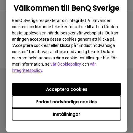
Software & Driver
Välkommen till BenQ Sverige
BenQ Sverige respekterar din integritet. Vi använder
cookies och liknande tekniker för att se till att du får den
Ingen relaterad
bästa upplevelsen när du besöker vår webbplats. Du kan
antingen acceptera dessa cookies genom att klicka på
programvara och drivrutin
"Acceptera cookies" eller klicka på "Endast nödvändiga
cookies" för att vägra all icke nödvändig teknik. Du kan
när som helst anpassa dina cookie-inställningar här. För
mer information, se
vår Cookiepolicy
och
vår
Integritetspolicy
.
Acceptera cookies
Endast nödvändiga cookies
Prenumerera
Inställningar
Produkter