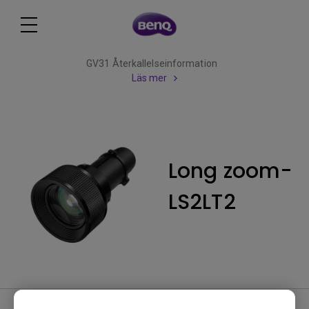
GV31 Återkallelseinformation
Läs mer
Long zoom-
LS2LT2