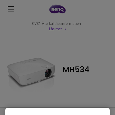
GV31 Återkallelseinformation
Läs mer
MH534