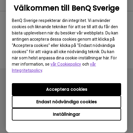
Programvara
Välkommen till BenQ Sverige
BenQ Sverige respekterar din integritet. Vi använder
cookies och liknande tekniker för att se till att du får den
Ingen relaterad
bästa upplevelsen när du besöker vår webbplats. Du kan
antingen acceptera dessa cookies genom att klicka på
programvara och drivrutin
"Acceptera cookies" eller klicka på "Endast nödvändiga
cookies" för att vägra all icke nödvändig teknik. Du kan
när som helst anpassa dina cookie-inställningar här. För
mer information, se
vår Cookiepolicy
och
vår
Integritetspolicy
.
Acceptera cookies
Endast nödvändiga cookies
Prenumerera
Inställningar
Produkter