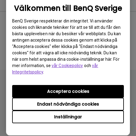
Programvara
Välkommen till BenQ Sverige
BenQ Sverige respekterar din integritet. Vi använder
cookies och liknande tekniker för att se till att du får den
Ingen relaterad
bästa upplevelsen när du besöker vår webbplats. Du kan
antingen acceptera dessa cookies genom att klicka på
programvara och drivrutin
"Acceptera cookies" eller klicka på "Endast nödvändiga
cookies" för att vägra all icke nödvändig teknik. Du kan
när som helst anpassa dina cookie-inställningar här. För
mer information, se
vår Cookiepolicy
och
vår
Integritetspolicy
.
Acceptera cookies
Endast nödvändiga cookies
Prenumerera
Inställningar
Produkter