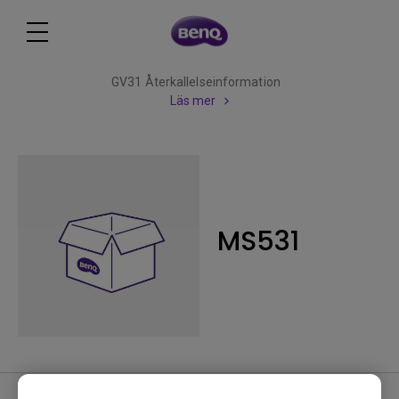
GV31 Återkallelseinformation
Läs mer
MS531