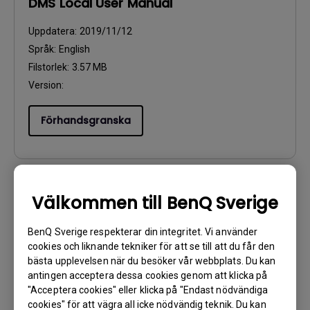
DMS Local User Manual
Uppdatera:
2019/11/12
Språk:
English
Filstorlek:
3.57 MB
Version:
Förhandsgranska
Välkommen till BenQ Sverige
Användarhandbok
Quick Start Guide
BenQ Sverige respekterar din integritet. Vi använder
cookies och liknande tekniker för att se till att du får den
Uppdatera:
2017/03/06
bästa upplevelsen när du besöker vår webbplats. Du kan
Språk:
Multi-Language
antingen acceptera dessa cookies genom att klicka på
Filstorlek:
5.22 MB
"Acceptera cookies" eller klicka på "Endast nödvändiga
cookies" för att vägra all icke nödvändig teknik. Du kan
Version: