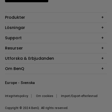
Produkter
Projektorer
Lösningar
Bildskärmar
Digital Display
Support
Belysning
Högtalare
Support
Resurser
FAQ Sök
Projektor Kalkylator
Utforska & Erbjudanden
Hämta Sök
BenQ Knowledge Center
Events, Promotions & Webinars
Om BenQ
BenQ-ambassadörer
Företagets introduktion
Europe - Svenska
Corporate Social Responsibility
Hållbarhet
Integritetspolicy
Om cookies
Import/Export-efterlevnad
Nyheter
Copyright © 2024 BenQ. All rights reserved.