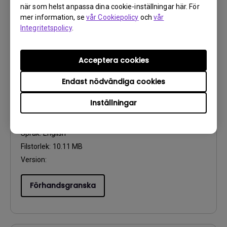
när som helst anpassa dina cookie-inställningar här. För
mer information, se
vår Cookiepolicy
och
vår
Förhandsgranska
Integritetspolicy
.
Acceptera cookies
Endast nödvändiga cookies
Användarhandbok
User Manual
Inställningar
Uppdatera:
2018/12/25
Språk:
English
Filstorlek:
10.11 MB
Version:
Förhandsgranska