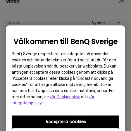
Video
Nyaste
1 results
Välkommen till BenQ Sverige
BenQ Sverige respekterar din integritet. Vi använder
cookies och liknande tekniker för att se till att du får den
bästa upplevelsen när du besöker vår webbplats. Du kan
antingen acceptera dessa cookies genom att klicka på
"Acceptera cookies" eller klicka på "Endast nödvändiga
cookies" för att vägra all icke nödvändig teknik. Du kan
när som helst anpassa dina cookie-inställningar här. För
mer information, se
vår Cookiepolicy
och
vår
10/10/2024
Integritetspolicy
.
Jag kan inte använda fjärrkontrollen till
Android TV-dongeln för att styra Android TV-
systemet eller min projektor? Hur kan jag
Acceptera cookies
åtgärda det?