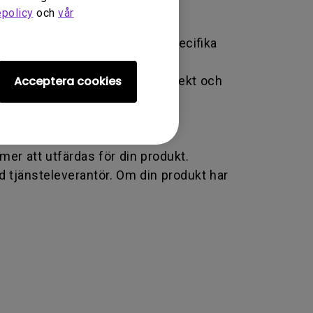
epolicy
och
vår
od som BenQ erbjuder för den specifika
 information om din produkt, defekt och
Acceptera cookies
r ditt land.
a e-post. BenQ-teamet provar
r att utfärdas för din produkt.
d tjänsteleverantör. Om din produkt har