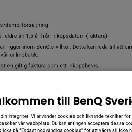
ns/demo-försäljning
r äldre än 1,5 år från inköpsdatum (faktura)
igger inom BenQ:s villkor. Detta kan leda till att din
 vår onlinebutik.
t en giltig faktura som ett inköpsbevis.
 av felaktig användning, försummelse och manipulering
för några ändringar och/eller reparationer.
dkännandenummer för varor - en alfanumerisk identif
lkommen till BenQ Sver
r att returnera en produkt till tillverkaren för repara
ar en transaktion och båda parter kan få informatio
n integritet. Vi använder cookies och liknande tekniker för at
odukten till BenQ om inte annat anges av BenQ till 
besöker vår webbplats. Du kan antingen acceptera dessa co
klicka på "Endast nödvändiga cookies" för att vägra all icke 