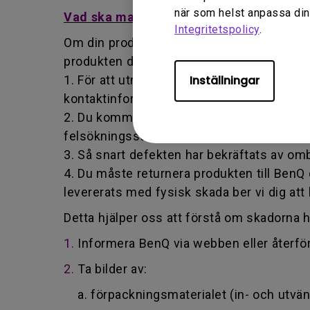
när som helst anpassa dina
Vad ska man göra?
Integritetspolicy
.
Om din produkt blir defekt inom garantiper
produkten du har köpt.
1. För att utnyttja garantin måste du fyll
Inställningar
kontaktinformation. Detta kan göras via
ww
2. Du kommer sedan att kontaktas av det 
felsökningssteg för att hjälpa dig eller för
3. Så snart defekten har bekräftats av o
4. Du måste returnera produkten till BenQ
levererats med fysisk skada ber vi dig at
Detta hjälper oss att förstå om skadorna h
1.
Informera BenQ via webben eller återför
2.
Ta bilder av:
a. förpackningsmaterialet (in- och utvän