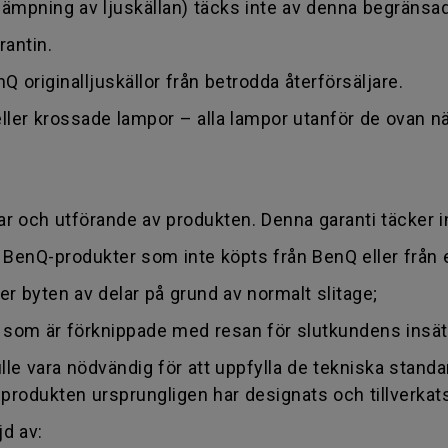
ämpning av ljuskällan) täcks inte av denna begränsad
rantin.
originalljuskällor från betrodda återförsäljare.
 eller krossade lampor – alla lampor utanför de ovan
ar och utförande av produkten. Denna garanti täcker i
 BenQ-produkter som inte köpts från BenQ eller från 
ler byten av delar på grund av normalt slitage;
er som är förknippade med resan för slutkundens insä
le vara nödvändig för att uppfylla de tekniska stand
et produkten ursprungligen har designats och tillverkat
jd av: