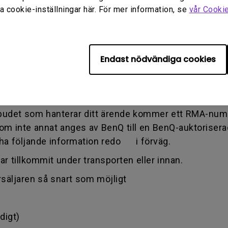
 cookie-inställningar här. För mer information, se
vår Cooki
ioden har du bara rätt till den specifika serviceperi
a i vårt webbformulär online och erbjuda all nödvändig
Endast nödvändiga cookies
w.benq.eu
eller BenQ-webbplatsen som är specifik fö
tekniska supportteamet för BenQ ("BenQ-teamet") vi
 att bekräfta defekten.
mbudet som hanterar ditt ärende kommer ett RMA-numme
 om inte annat anges av BenQ till en BenQ-auktorisera
t ha följande information redo i förväg.
ar tillkommit under transporten eller innan.
säljaren så snart som möjligt
digt)