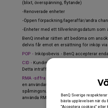
(blixt, överspänning, flytande)
-Renoverade enheter
-Öppen förpackning/lageraffär/andra cha
-Enheter med ett tillverkningsdatum som ä
BenQ innehar rätten att bedöma om ansökan l
delvis får emot en ersättning för inköp via
POP -
Inköpsbevis - BenQ accepterar endas
CID -
Kundinducerad skada - defekt orsakad
Detta inträffar också om någon obehörig ut
RMA -siffra -
Förkortning för retur av go
Vä
en användare har godkänts av BenQ-teamet fö
spårningsnummer genom att den identifier
BenQ Sverige respekterar di
använda RMA-numret. Du måste returnera pr
bästa upplevelsen när du 
"Acceptera cookies" eller 