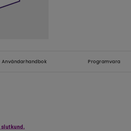
Med Höjdjusteringsstativ
Med Low Input Lag
Användarhandbok
Programvara
 slutkund.