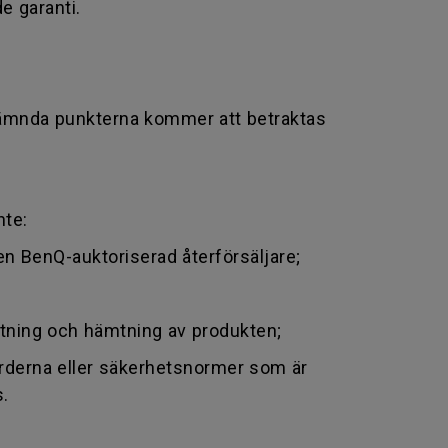
e garanti.
 nämnda punkterna kommer att betraktas
nte:
en BenQ-auktoriserad återförsäljare;
ttning och hämtning av produkten;
arderna eller säkerhetsnormer som är
s.