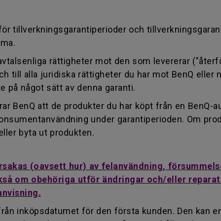
ör tillverkningsgarantiperioder och tillverkningsgaran
mma.
na avtalsenliga rättigheter mot den som levererar ("åter
och till alla juridiska rättigheter du har mot BenQ ell
e på något sätt av denna garanti.
rar BenQ att de produkter du har köpt från en BenQ-auk
al konsumentanvändning under garantiperioden. Om prod
eller byta ut produkten.
rsakas (oavsett hur) av felanvändning, försummelse
också om obehöriga utför ändringar och/eller repara
anvisning.
 från inköpsdatumet för den första kunden. Den kan e