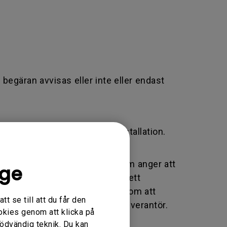
 begäran avvisas eller inte eller endast
 eller felaktig justering/installation.
ierare som används av BenQ som anger att
ige
tion eller byte. En RMA liknar ett
n om transaktionens status genom att
t se till att du får den
en BenQ-auktoriserad tjänsteleverantör.
okies genom att klicka på
nödvändig teknik. Du kan