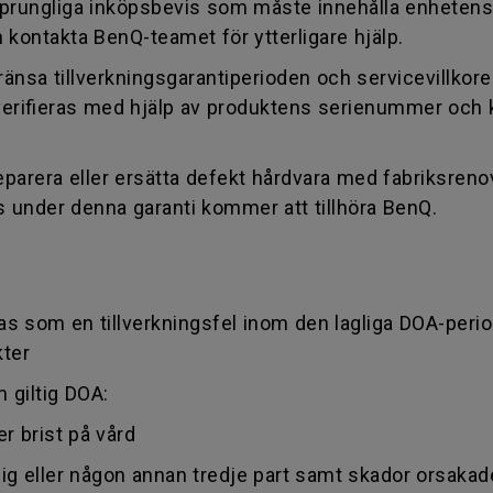
sprungliga inköpsbevis som måste innehålla enhetens
n kontakta BenQ-teamet för ytterligare hjälp.
änsa tillverkningsgarantiperioden och servicevillkor
t verifieras med hjälp av produktens serienummer o
arera eller ersätta defekt hårdvara med fabriksrenov
 under denna garanti kommer att tillhöra BenQ.
 som en tillverkningsfel inom den lagliga DOA-perioden
kter
 giltig DOA:
r brist på vård
av dig eller någon annan tredje part samt skador orsaka