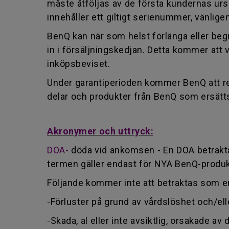
måste åtföljas av de första kundernas ur
innehåller ett giltigt serienummer, vänlige
BenQ kan när som helst förlänga eller begr
in i försäljningskedjan. Detta kommer at
inköpsbeviset.
Under garantiperioden kommer BenQ att rep
delar och produkter från BenQ som ersätts
Akronymer och uttryck:
DOA-
döda vid ankomsen - En DOA betraktas
termen gäller endast för NYA BenQ-produ
Följande kommer inte att betraktas som en
-Förluster på grund av vårdslöshet och/elle
-Skada, al eller inte avsiktlig, orsakade 